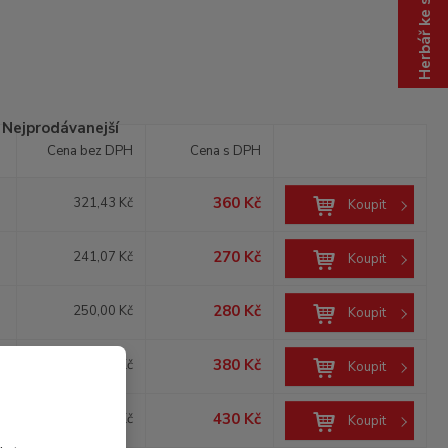
Herbář ke stažení
z
.
.
.
Nejprodávanejší
Cena bez DPH
Cena s DPH
360 Kč
321,43 Kč
Koupit
270 Kč
241,07 Kč
Koupit
280 Kč
250,00 Kč
Koupit
380 Kč
339,29 Kč
Koupit
430 Kč
383,93 Kč
Koupit