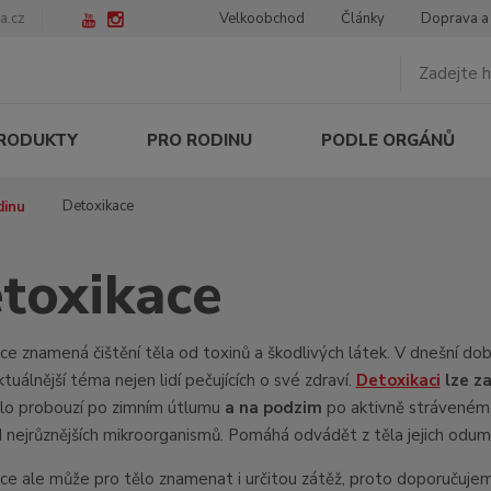
a.cz
Velkoobchod
Články
Doprava a
PRODUKTY
PRO RODINU
PODLE ORGÁNŮ
Detoxikace
dinu
toxikace
e znamená čištění těla od toxinů a škodlivých látek. V dnešní době 
ktuálnější téma nejen lidí pečujících o své zdraví.
Detoxikaci
lze za
ělo probouzí po zimním útlumu
a na podzim
po aktivně stráveném l
 nejrůznějších mikroorganismů. Pomáhá odvádět z těla jejich odumře
ce ale může pro tělo znamenat i určitou zátěž, proto doporučuje