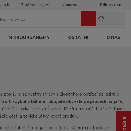
 platba
Zakázková výroba
Kontakty
Přihlásit se
Z
Vyhledat
a
d
e
MIKROORGANIZMY
OSTATNÍ
O NÁS
j
t
e
h
l
e
d
a
n
zhoršující se kvality stravy a životního prostředí se jedná o
ý
řadit kdykoliv během roku, ale obvykle se provádí na jaře
,
v
étě. Detoxikace je také velmi důležitou součástí při očistných
ý
lé části a toxické látky, které produkují.
r
a
me při oslabeném organismu před zahájením detoxikace