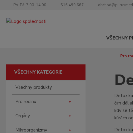
Po-Pá: 7:00-14:00
516 499 667
obchod@purusmed
VŠECHNY 
Ú
Pro ro
v
o
VŠECHNY KATEGORIE
De
d
n
Všechny produkty
í
s
Detoxikac
Pro rodinu
t
čím dál a
r
kdy se t
a
Orgány
kúrách od
n
a
Detoxika
Mikroorganizmy