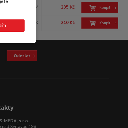
jete
235 Kč
209,82 Kč
Koupit
210 Kč
187,50 Kč
Koupit
sím
Odeslat
takty
-MEDA, s.r.o.
e nad Svitavou 198