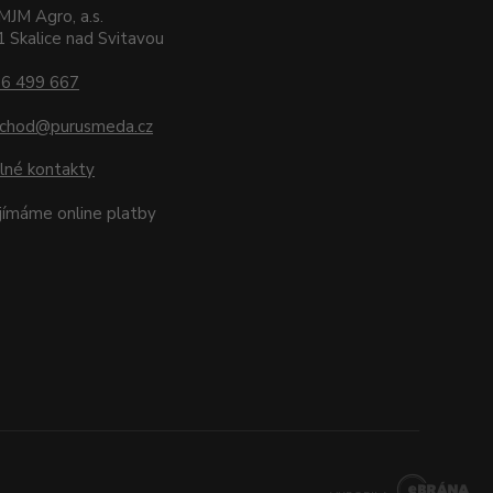
MJM Agro, a.s.
 Skalice nad Svitavou
6 499 667
chod@purusmeda.cz
lné kontakty
ijímáme online platby
E