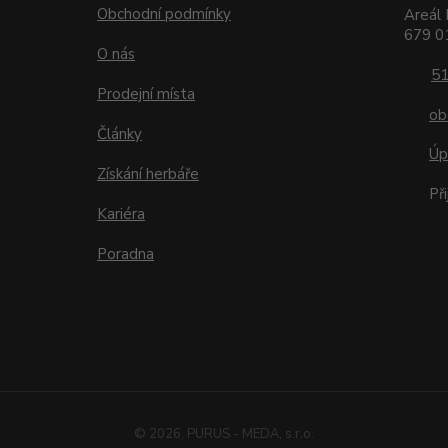
Obchodní podmínky
Areál 
679 01
O nás
51
Prodejní místa
ob
Články
Úp
Získání herbáře
Př
Kariéra
Poradna
© 2026, PURUS - MEDA, s.r.o.