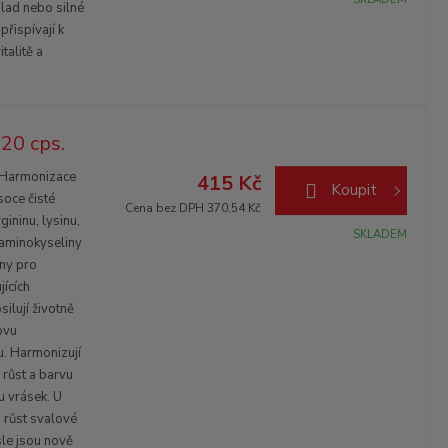
álad nebo silné
přispívají k
talitě a
20 cps.
✅ Harmonizace
415 Kč
Koupit
oce čisté
Cena bez DPH 370,54 Kč
ininu, lysinu,
SKLADEM
 aminokyseliny
ny pro
jících
ilují životně
ovu
u. Harmonizují
 růst a barvu
u vrásek. U
a růst svalové
le jsou nově