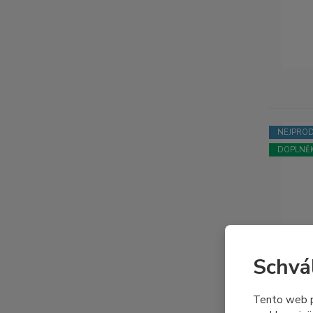
NEJPROD
DOPLNĚK
Schvá
Tento web p