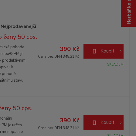
Herbář ke stažení
z
.
.
.
Nejprodávanejší
ženy 50 cps.
hická pohoda
390 Kč
Koupit
omenox® PM je
Cena bez DPH 348,21 Kč
v produktivním
SKLADEM
pívají k
é pohodě,
rmálnímu stavu
eny 50 cps.
onální
390 Kč
Koupit
 PM je určen
Cena bez DPH 348,21 Kč
při menopauze,
SKLADEM