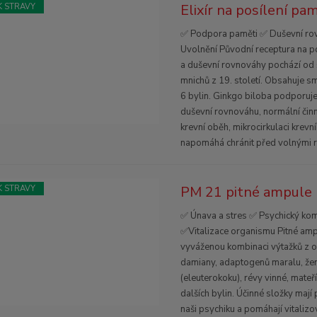
Elixír na posílení pa
 STRAVY
✅ Podpora paměti ✅ Duševní ro
Uvolnění Původní receptura na 
a duševní rovnováhy pochází od
mnichů z 19. století. Obsahuje s
6 bylin. Ginkgo biloba podporuj
duševní rovnováhu, normální čin
krevní oběh, mikrocirkulaci krev
napomáhá chránit před volnými r
PM 21 pitné ampule 
 STRAVY
✅ Únava a stres ✅ Psychický kom
✅Vitalizace organismu Pitné amp
vyváženou kombinaci výtažků z o
damiany, adaptogenů maralu, že
(eleuterokoku), révy vinné, mateří
dalších bylin. Účinné složky mají p
naši psychiku a pomáhají vitalizo