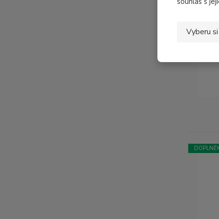
souhlas s jej
DOPLNĚK
Vyberu si
DOPLNĚK