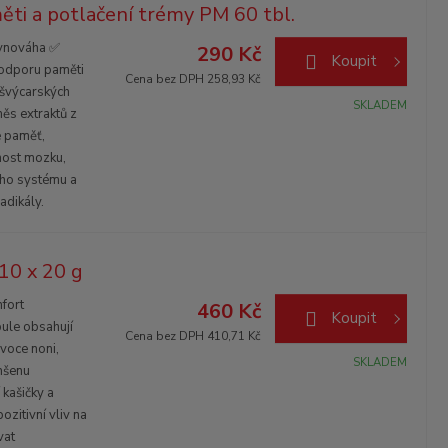
měti a potlačení trémy PM 60 tbl.
vnováha ✅
290 Kč
Koupit
podporu paměti
Cena bez DPH 258,93 Kč
 švýcarských
SKLADEM
měs extraktů z
e paměť,
nost mozku,
ního systému a
adikály.
10 x 20 g
fort
460 Kč
Koupit
ule obsahují
Cena bez DPH 410,71 Kč
voce noni,
SKLADEM
nšenu
 kašičky a
ozitivní vliv na
vat