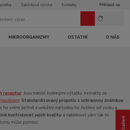
 platba
Zakázková výroba
Kontakty
Přihlásit se
Z
Vyhledat
a
d
e
MIKROORGANIZMY
OSTATNÍ
O NÁS
j
t
e
h
l
e
d
a
n
ch receptur
. Jsou nabité bylinnými výtažky, extrakty ze
ý
ropolisem
.
Standardizovaný propolis s ochrannou známkou
v
 ho velmi šetrně a unikátní metodou ho čistíme od vosku a
ý
ně kontrolovat jejich kvalitu
a nabídnout vám tak to
r
 k tomu může pomoci.
a