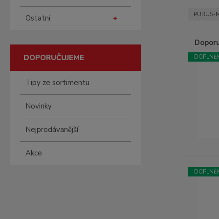
PURUS-
Ostatní
Dopor
DOPORUČUJEME
DOPLNĚK
Ř
a
z
Tipy ze sortimentu
e
n
Novinky
í
p
Nejprodávanější
r
o
Akce
d
u
DOPLNĚK
k
t
ů