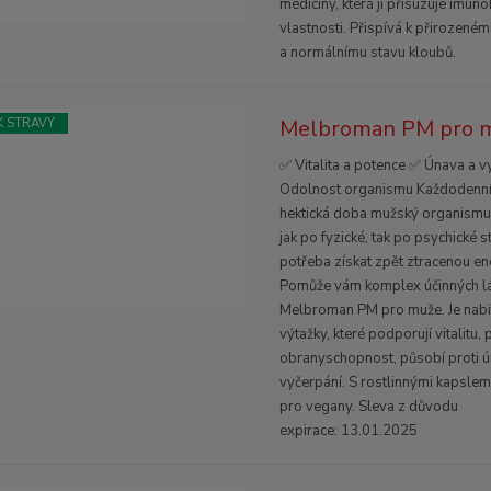
medicíny, která jí přisuzuje imun
vlastnosti. Přispívá k přirozeném
a normálnímu stavu kloubů.
Melbroman PM pro m
 STRAVY
✅ Vitalita a potence ✅ Únava a v
Odolnost organismu Každodenní 
hektická doba mužský organismu
jak po fyzické, tak po psychické s
potřeba získat zpět ztracenou ener
Pomůže vám komplex účinných lá
Melbroman PM pro muže. Je nabit
výtažky, které podporují vitalitu,
obranyschopnost, působí proti ú
vyčerpání. S rostlinnými kapslem
pro vegany. Sleva z důvodu
expirace: 13.01.2025