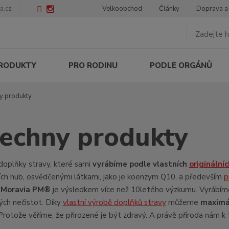
a.cz
Velkoobchod
Články
Doprava a
PRODUKTY
PRO RODINU
PODLE ORGÁNŮ
y produkty
echny produkty
doplňky stravy, které sami
vyrábíme podle vlastních
originální
ích hub, osvědčenými látkami, jako je koenzym Q10, a především
p
s Moravia PM®
je výsledkem více než 10letého výzkumu. Vyrábíme
ch nečistot. Díky
vlastní výrobě doplňků stravy
můžeme
maximál
 Protože věříme, že přirozené je být zdravý. A právě příroda nám