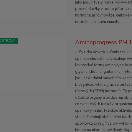
jako jsou návaly horka, výkyvy n
pocení. Složky v tomto přípravku 
hormonální rovnováze, celkové vi
normálnímu stavu imunity.
Aminoprogress PM 1
 STRAVY
✅ Fyzická aktivita ✅ Omlazení 
spánkového režimu Obsahuje vys
levotočivé formy aminokyselin arg
glycinu, cholinu, glutaminu. Tyto
jsou základními stavebními kame
biosyntézu vitalizujících a omlazu
růstových (GRH) hormonů. Ty pos
důležité orgány a podporují obn
enzymatických funkcí v organizm
spánkový režim, fyzickou aktivitu,
vlasů. Zjemňují pleť a mírní tvorb
sportovců zvyšují fyzický výkon 
hmoty na úkor tukové tkáně. Kaps