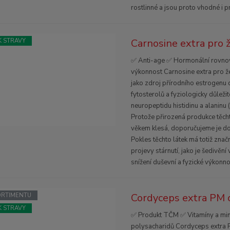
rostlinné a jsou proto vhodné i p
Carnosine extra pro 
 STRAVY
✅ Anti-age ✅ Hormonální rovno
výkonnost Carnosine extra pro ž
jako zdroj přírodního estrogenu 
fytosterolů a fyziologicky důleži
neuropeptidu histidinu a alaninu 
Protože přirozená produkce těcht
věkem klesá, doporučujeme je do
Pokles těchto látek má totiž značn
projevy stárnutí, jako je šedivění 
snížení duševní a fyzické výkonno
Cordyceps extra PM 
SORTIMENTU
 STRAVY
✅ Produkt TČM ✅ Vitamíny a mi
polysacharidů Cordyceps extra 