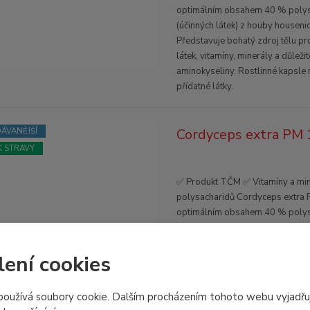
optimálním obsahem 40 % polys
(účinných látek) z houby housenic
Představuje bohatý zdroj tělu p
látek, vitamíny, minerály a důležit
aminokyseliny. Rostlinné kapsle
přídatné látky.
Cordyceps extra PM 
ÁVANĚJŠÍ
 STRAVY
✅ Produkt TČM ✅ Vitamíny a mi
polysacharidů Cordyceps extra 
optimálním obsahem 40 % polys
(účinných látek) z houby housenic
Představuje bohatý zdroj tělu p
lení cookies
látek, vitamíny, minerály a důležit
aminokyseliny. Rostlinné kapsle
přídatné látky.
oužívá soubory cookie. Dalším procházením tohoto webu vyjadřu