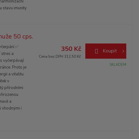
oharmonizační
u stavu imunity
uže 50 cps.
yčerpání ✅
350 Kč
Koupit
stres a
Cena bez DPH 312,50 Kč
s vyčerpávají
SKLADEM
tránce. Proto je
gii a vitalitu.
tek v
ý přírodními
 přirozenou
navě a
i vhodnými i