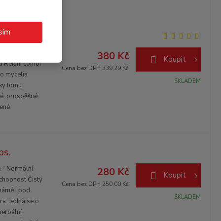
ps.
sím
ému ✅
380 Kč
Koupit
 Reishi combi
Cena bez DPH 339,29 Kč
o mycelia
SKLADEM
íky tomu
é, prospěšné
zené
ps.
 ✅ Normální
280 Kč
Koupit
chopnost Čistý
Cena bez DPH 250,00 Kč
známé i pod
SKLADEM
a. Jedná se o
herbální