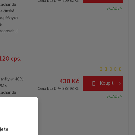
Cena bez DPH 209,82 Kč
acharidů
SKLADEM
e čínské.
rospěšných
é
 neobsahují
120 cps.
nerály ✅ 40%
430 Kč
Koupit
PM s
Cena bez DPH 383,93 Kč
acharidů
SKLADEM
e čínské.
rospěšných
é
 neobsahují
jete