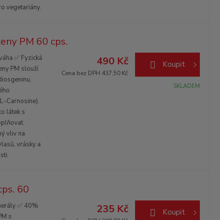
ro vegetariány.
ženy PM 60 cps.
váha ✅ Fyzická
490 Kč
Koupit
eny PM slouží
Cena bez DPH 437,50 Kč
diosgeninu,
SKLADEM
tého
(L-Carnosine).
o látek s
plňovat.
ý vliv na
vlasů, vrásky a
sti.
cps. 60
nerály ✅ 40%
235 Kč
Koupit
PM s