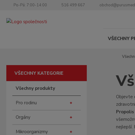
Po-Pá: 7:00-14:00
516 499 667
obchod@purusmed
VŠECHNY 
Ú
Všechn
v
o
VŠECHNY KATEGORIE
Vš
d
n
Všechny produkty
í
s
Objevte 
Pro rodinu
t
zdravotn
r
Propoli
a
Orgány
všemožný
n
nejlepší.
a
Mikroorganizmy