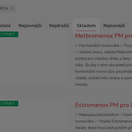
MEDA
učené
Nejlevnější
Nejdražší
Skladem
Nejnovější
Melbromenox PM pro 
 STRAVY
✅ Hormonální rovnováha ✅ Psyc
✅ Snížení únavy, vitalita Melbr
určený pro všechny dívky a ženy 
věku. Složky v něm obsažené přis
hormonální rovnováze, psychick
vitalitě, snížení míry únavy a no
imunity.
Estromenox PM pro ž
 STRAVY
✅ Menopauzální komfort ✅ Horm
rovnováha ✅ Vitalita Estromenox
ženám, které musí čelit potížím 