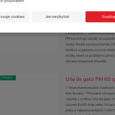
ich používáním.
Reishi combi PM 90 c
 STRAVY
 svoje cookies
Jen nezbytné
Souhla
✅ Harmonizace imunitního syst
Cholesterol ✅ Oběhová soustava
PM kombinuje extrakt ze sušenéh
houby Reishi a polysacharidy. D
dodává organismu vysoce ceněn
složky, které se podílejí na přiro
obranyschopnosti (imunitě).
Uňa de gato PM 60 c
 STRAVY
✅ Imunoharmonizační vlastnosti
stav kloubů ✅Přirozená obranys
výtažek z rostliny Uňa de gato, 
názvem Kočičí dráp nebo Vilcacor
jednu z nejtestovanějších rostlin 