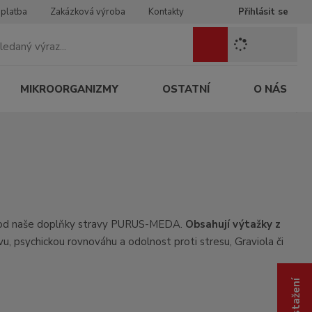
 platba
Zakázková výroba
Kontakty
Přihlásit se
Z
Vyhledat
a
d
e
MIKROORGANIZMY
OSTATNÍ
O NÁS
j
t
e
h
l
e
d
a
n
 vhod naše doplňky stravy PURUS-MEDA.
Obsahují výtažky z
ý
u, psychickou rovnováhu a odolnost proti stresu, Graviola či
v
ý
r
a