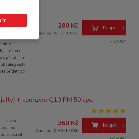
 cps.
sím
 Výkon a
280 Kč
Koupit
la Rosea
Cena bez DPH 250,00 Kč
vě působí na
SKLADEM
omfort a
fyzickému i
bře působí na
obsahují čistý
bez přídatných
l jelly) + koenzym Q10 PM 50 cps.
 aktivita
360 Kč
Koupit
izovanou
Cena bez DPH 321,43 Kč
odukt vznikl
SKLADEM