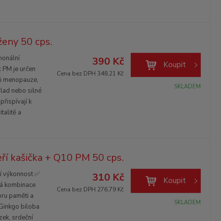
eny 50 cps.
onální
390 Kč
Koupit
 PM je určen
Cena bez DPH 348,21 Kč
při menopauze,
SKLADEM
álad nebo silné
přispívají k
talitě a
ří kašička + Q10 PM 50 cps.
í výkonnost ✅
310 Kč
Koupit
ná kombinace
Cena bez DPH 276,79 Kč
ru paměti a
SKLADEM
 Ginkgo biloba
ek, srdeční