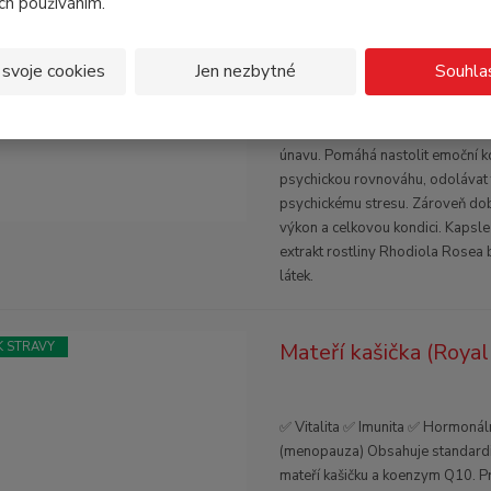
ich používáním.
Rhodiola rosea PM 90
 STRAVY
 svoje cookies
Jen nezbytné
Souhla
✅ Emoční komfort a rovnováha ✅
celková kondice ✅ Únava Rhodio
neboli rozchodnice růžová přízni
únavu. Pomáhá nastolit emoční k
psychickou rovnováhu, odolávat 
psychickému stresu. Zároveň do
výkon a celkovou kondici. Kapsle 
extrakt rostliny Rhodiola Rosea 
látek.
Mateří kašička (Roya
 STRAVY
✅ Vitalita ✅ Imunita ✅ Hormonální
(menopauza) Obsahuje standard
mateří kašičku a koenzym Q10. Pr