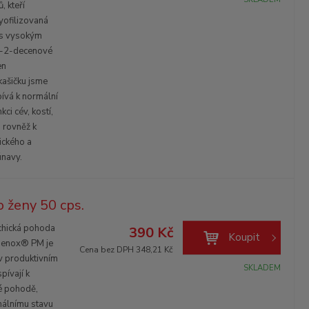
 kteří
Lyofilizovaná
ů s vysokým
-2-decenové
en
kašičku jsme
pívá k normální
ci cév, kostí,
 rovněž k
ického a
únavy.
ženy 50 cps.
hická pohoda
390 Kč
Koupit
omenox® PM je
Cena bez DPH 348,21 Kč
v produktivním
SKLADEM
pívají k
é pohodě,
rmálnímu stavu