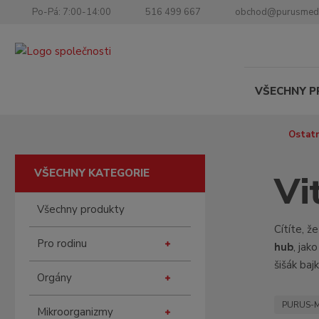
Po-Pá: 7:00-14:00
516 499 667
obchod@purusmed
VŠECHNY 
Ú
Ostatn
v
o
VŠECHNY KATEGORIE
Vi
d
n
Všechny produkty
í
s
Cítíte, 
Pro rodinu
t
hub
, jak
r
šišák baj
a
Orgány
n
PURUS-
a
Mikroorganizmy