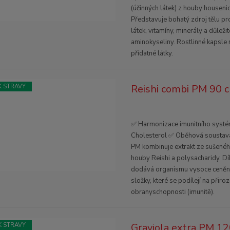
(účinných látek) z houby housenic
Představuje bohatý zdroj tělu p
látek, vitamíny, minerály a důležit
aminokyseliny. Rostlinné kapsle
přídatné látky.
Reishi combi PM 90 c
 STRAVY
✅ Harmonizace imunitního syst
Cholesterol ✅ Oběhová soustava
PM kombinuje extrakt ze sušenéh
houby Reishi a polysacharidy. D
dodává organismu vysoce ceněn
složky, které se podílejí na přiro
obranyschopnosti (imunitě).
Graviola extra PM 12
 STRAVY