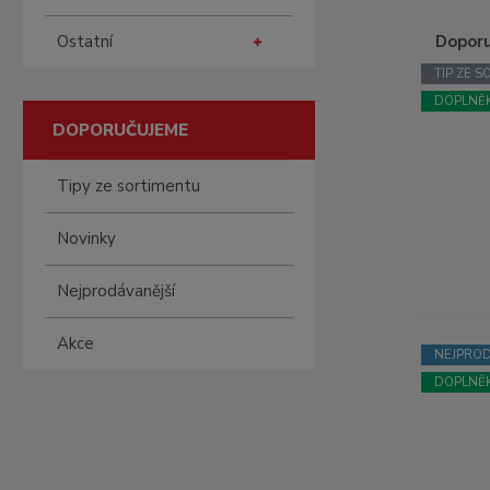
Ostatní
Dopor
TIP ZE 
Ř
DOPLNĚK
a
DOPORUČUJEME
z
e
n
Tipy ze sortimentu
í
p
Novinky
r
o
Nejprodávanější
d
u
Akce
k
NEJPROD
t
DOPLNĚK
ů