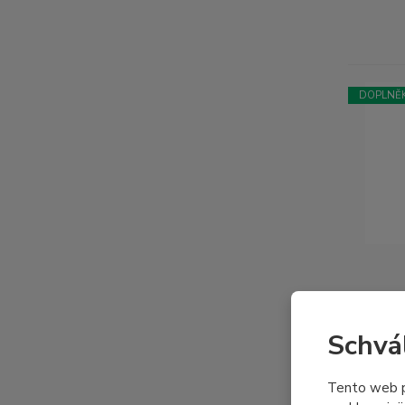
DOPLNĚK
Schvá
Tento web p