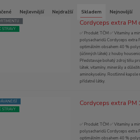
učené
Nejlevnější
Nejdražší
Skladem
Nejnovější
Cordyceps extra PM 
SORTIMENTU
 STRAVY
✅ Produkt TČM ✅ Vitamíny a mi
polysacharidů Cordyceps extra 
optimálním obsahem 40 % polys
(účinných látek) z houby housenic
Představuje bohatý zdroj tělu p
látek, vitamíny, minerály a důležit
aminokyseliny. Rostlinné kapsle
přídatné látky.
Cordyceps extra PM 
ÁVANĚJŠÍ
 STRAVY
✅ Produkt TČM ✅ Vitamíny a mi
polysacharidů Cordyceps extra 
optimálním obsahem 40 % polys