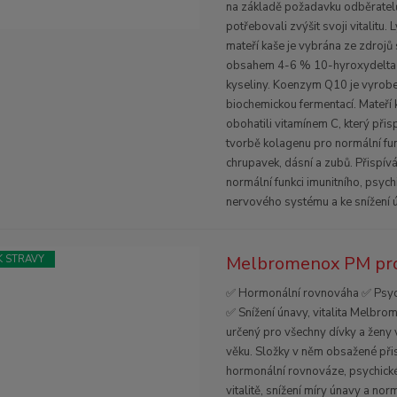
na základě požadavku odběratelů,
potřebovali zvýšit svoji vitalitu. 
mateří kaše je vybrána ze zdroj
obsahem 4-6 % 10-hyroxydelta
kyseliny. Koenzym Q10 je vyrob
biochemickou fermentací. Mateří 
obohatili vitamínem C, který přis
tvorbě kolagenu pro normální funk
chrupavek, dásní a zubů. Přispívá
normální funkci imunitního, psych
nervového systému a ke snížení 
Melbromenox PM pro 
 STRAVY
✅ Hormonální rovnováha ✅ Psyc
✅ Snížení únavy, vitalita Melbr
určený pro všechny dívky a ženy 
věku. Složky v něm obsažené přis
hormonální rovnováze, psychick
vitalitě, snížení míry únavy a no