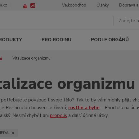
a.cz
Velkoobchod
Články
Doprava a
PRODUKTY
PRO RODINU
PODLE ORGÁNŮ
Vitalizace organizmu
í
talizace organizmu
že potřebujete povzbudit svoje tělo? Tak to by vám mohly přijít
o je Reishi nebo housenice čínská,
rostlin a bylin
– Rhodiola na únav
kalský. Nesmí chybět ani
propolis
a další účinné látky.
MEDA