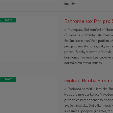
imunity.
Estromenox PM pro ž
 STRAVY
✅ Menopauzální komfort ✅ Horm
rovnováha ✅ Vitalita Estromenox
ženám, které musí čelit potížím 
jako jsou návaly horka, výkyvy n
pocení. Složky v tomto přípravku 
hormonální rovnováze, celkové vi
normálnímu stavu imunity.
Ginkgo Biloba + mate
 STRAVY
✅ Podpora paměti ✅ Intelektuáln
Podpora mikrocirkulace Vyváže
přírodních komponent pro podpo
zvýšení intelektuální výkonnosti.
a vitamín C podporují paměť, moz