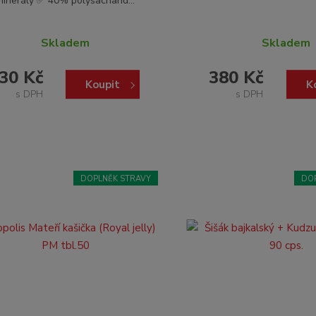
minerály ✅ 40% polysacharid...
Skladem
Skladem
30 Kč
380 Kč
Koupit
K
s DPH
s DPH
DOPLNĚK STRAVY
DO