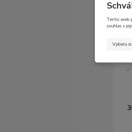
Schvá
Tento web p
souhlas s jej
Vyberu si
✅ 
3