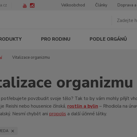
a.cz
Velkoobchod
Články
Doprava a
PRODUKTY
PRO RODINU
PODLE ORGÁNŮ
Vitalizace organizmu
í
talizace organizmu
že potřebujete povzbudit svoje tělo? Tak to by vám mohly přijít
o je Reishi nebo housenice čínská,
rostlin a bylin
– Rhodiola na únav
kalský. Nesmí chybět ani
propolis
a další účinné látky.
MEDA