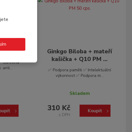
jete
sím
90 cps.
Ginkgo Biloba + mateří
kašička + Q10 PM ...
✅ Surovina
anti...
✅ Podpora paměti ✅ Intelektuální
výkonnost ✅ Podpora m...
Skladem
310 Kč
oupit
Koupit
s DPH