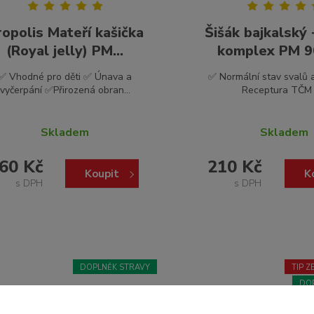
ropolis Mateří kašička
Šišák bajkalský
(Royal jelly) PM...
komplex PM 90
✅ Vhodné pro děti ✅ Únava a
✅ Normální stav svalů 
vyčerpání ✅Přirozená obran...
Receptura TČM 
Skladem
Skladem
60 Kč
210 Kč
Koupit
K
s DPH
s DPH
DOPLNĚK STRAVY
TIP 
DO