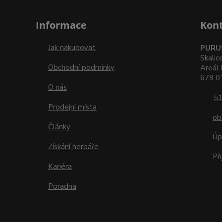
Informace
Kon
Jak nakupovat
PURUS
Skalic
Obchodní podmínky
Areál 
679 01
O nás
51
Prodejní místa
ob
Články
Úp
Získání herbáře
Př
Kariéra
Poradna