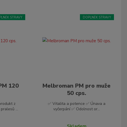
PLNĚK STRAVY
DOPLNĚK STRAVY
 PM 120
Melbroman PM pro muže
50 cps.
produkt z
✅ Vitalita a potence ✅ Únava a
ralesů ...
vyčerpání ✅ Odolnost or...
Skladem