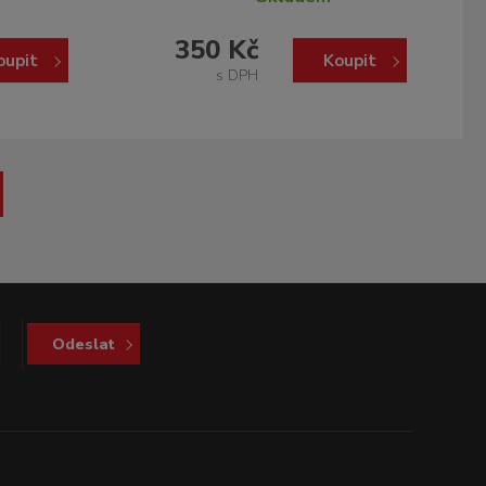
350 Kč
oupit
Koupit
s DPH
Odeslat