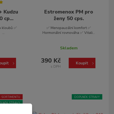
 + Kudzu
Estromenox PM pro
 cp...
ženy 50 cps.
a kloubů ✅
✅ Menopauzální komfort ✅
...
Hormonální rovnováha ✅ Vitali...
Skladem
390 Kč
oupit
Koupit
s DPH
ZE SORTIMENTU
DOPLNĚK STRAVY
PLNĚK STRAVY