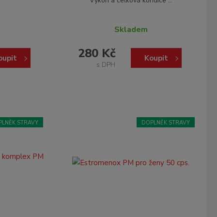
Výkon a celková kondice ...
Skladem
280 Kč
oupit
Koupit
s DPH
PLNĚK STRAVY
DOPLNĚK STRAVY