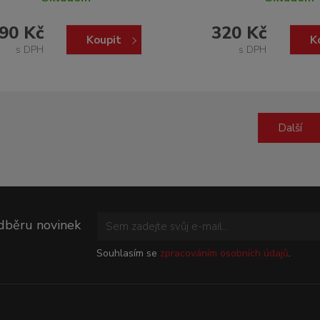
90 Kč
320 Kč
Koupit
K
s DPH
s DPH
Další
odběru novinek
Souhlasím se
zpracováním osobních údajů
.