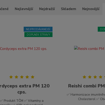
učené
Nejlevnější
Nejdražší
Skladem
Nejnovější
NEJPRODÁVANĚJŠÍ
DO
DOPLNĚK STRAVY
rdyceps extra PM 120
Reishi combi PM
cps.
✅ Harmonizace imunitní
Cholesterol ✅ Obě
✅ Produkt TČM ✅ Vitamíny a