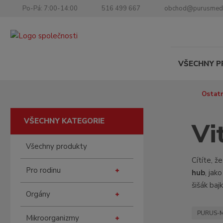
Po-Pá: 7:00-14:00
516 499 667
obchod@purusmed
VŠECHNY 
Ú
Ostatn
v
o
VŠECHNY KATEGORIE
Vi
d
n
Všechny produkty
í
s
Cítíte, 
Pro rodinu
t
hub
, jak
r
šišák baj
a
Orgány
n
PURUS-
a
Mikroorganizmy