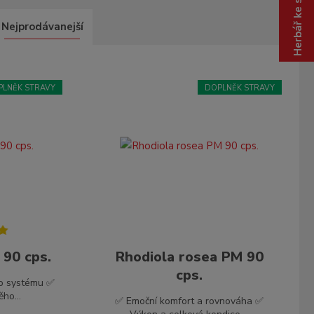
Herbář ke stažení
z
.
Nejprodávanejší
.
.
PLNĚK STRAVY
DOPLNĚK STRAVY
 90 cps.
Rhodiola rosea PM 90
cps.
ho systému ✅
ho...
✅ Emoční komfort a rovnováha ✅