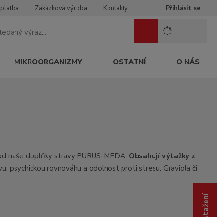
 platba
Zakázková výroba
Kontakty
Přihlásit se
Z
Vyhledat
a
d
e
MIKROORGANIZMY
OSTATNÍ
O NÁS
j
t
e
h
l
e
d
a
n
 vhod naše doplňky stravy PURUS-MEDA.
Obsahují výtažky z
ý
u, psychickou rovnováhu a odolnost proti stresu, Graviola či
v
ý
r
a