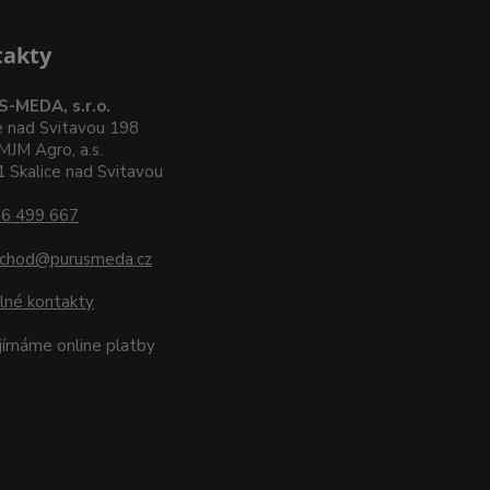
takty
-MEDA, s.r.o.
e nad Svitavou 198
MJM Agro, a.s.
 Skalice nad Svitavou
6 499 667
chod@purusmeda.cz
lné kontakty
ijímáme online platby