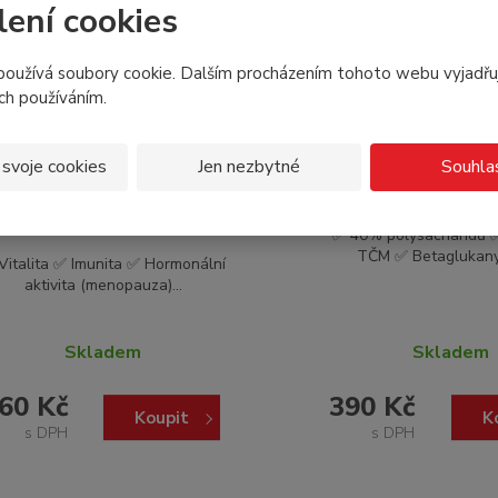
lení cookies
oužívá soubory cookie. Dalším procházením tohoto webu vyjadřu
ich používáním.
 svoje cookies
Jen nezbytné
Souhla
Mateří kašička (Royal
Chaga combi PM 
jelly) + koenzym Q...
✅ 40% polysacharidů 
TČM ✅ Betaglukany, 
Vitalita ✅ Imunita ✅ Hormonální
aktivita (menopauza)...
Skladem
Skladem
60 Kč
390 Kč
Koupit
K
s DPH
s DPH