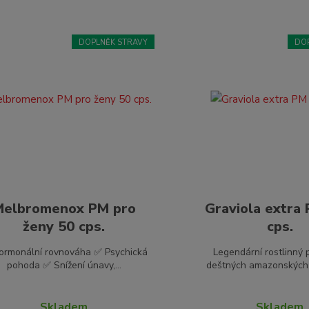
DOPLNĚK STRAVY
DO
Melbromenox PM pro
Graviola extra
ženy 50 cps.
cps.
ormonální rovnováha ✅ Psychická
Legendární rostlinný 
pohoda ✅ Snížení únavy,...
deštných amazonských p
Skladem
Skladem