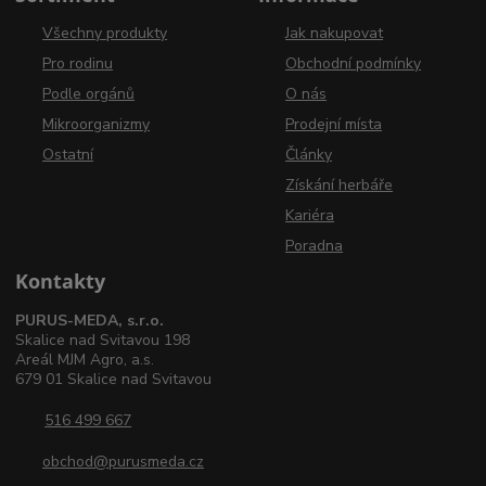
Všechny produkty
Jak nakupovat
Pro rodinu
Obchodní podmínky
Podle orgánů
O nás
Mikroorganizmy
Prodejní místa
Ostatní
Články
Získání herbáře
Kariéra
Poradna
Kontakty
PURUS-MEDA, s.r.o.
Skalice nad Svitavou 198
Areál MJM Agro, a.s.
679 01 Skalice nad Svitavou
516 499 667
obchod@purusmeda.cz