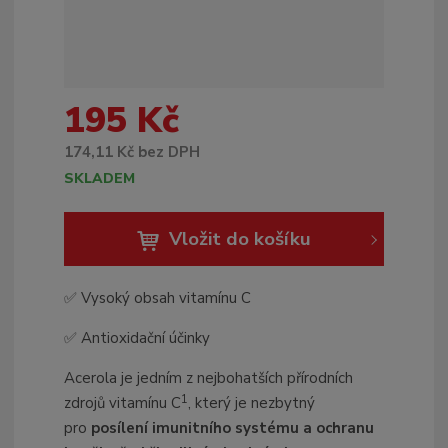
c
e
:
8
5
195 Kč
9
5
174,11 Kč bez DPH
0
SKLADEM
2
5
4
Vložit do košíku
2
3
8
✅ Vysoký obsah vitamínu C
2
5
✅ Antioxidační účinky
Acerola je jedním z nejbohatších přírodních
1
zdrojů vitamínu C
, který je nezbytný
pro
posílení imunitního systému a ochranu