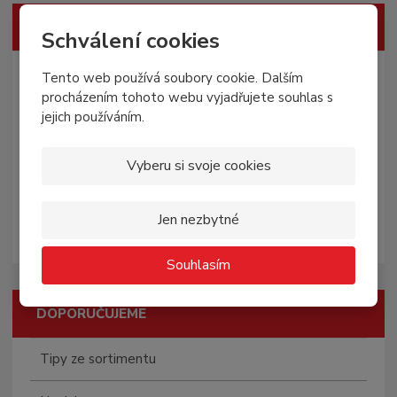
VŠECHNY KATEGORIE
Schválení cookies
Všechny produkty
Tento web používá soubory cookie. Dalším
procházením tohoto webu vyjadřujete souhlas s
Pro rodinu
jejich používáním.
Orgány
Vyberu si svoje cookies
Mikroorganizmy
Jen nezbytné
Ostatní
Souhlasím
DOPORUČUJEME
Tipy ze sortimentu