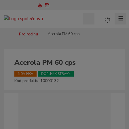
☰
V
y
h
Ú
Acerola PM 60 cps
Pro rodinu
l
v
o
e
d
d
n
Acerola PM 60 cps
a
í
t
s
NOVINKA
DOPLNĚK STRAVY
t
K
Kód produktu:
10000132
r
ó
a
d
n
v
a
ý
r
o
b