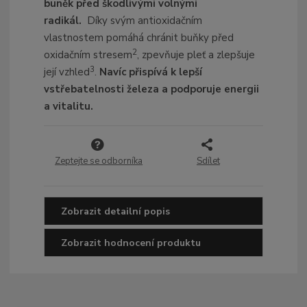
buněk před škodlivými volnými
radikál.
Díky svým antioxidačním
vlastnostem pomáhá chránit buňky před
2
oxidačním stresem
, zpevňuje pleť a zlepšuje
3
její vzhled
.
Navíc přispívá k lepší
vstřebatelnosti železa a podporuje energii
a vitalitu.
Zeptejte se odborníka
Sdílet
Zobrazit detailní popis
Zobrazit hodnocení produktu