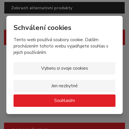
Zobrazit alternativní produkty
Schválení cookies
VŠECHNY KATEGORIE
Tento web používá soubory cookie. Dalším
procházením tohoto webu vyjadřujete souhlas s
Všechny produkty
jejich používáním.
Pro rodinu
Vyberu si svoje cookies
Orgány
Jen nezbytné
Mikroorganizmy
Souhlasím
Ostatní