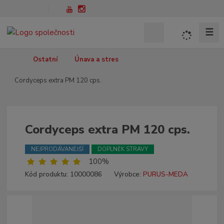
☰
V
y
h
Ú
Ostatní
Únava a stres
l
v
Cordyceps extra PM 120 cps.
o
e
d
d
n
a
í
t
s
Cordyceps extra PM 120 cps.
t
r
NEJPRODÁVANĚJŠÍ
DOPLNĚK STRAVY
a
100%
n
Kód produktu:
10000086
Výrobce:
PURUS-MEDA
a