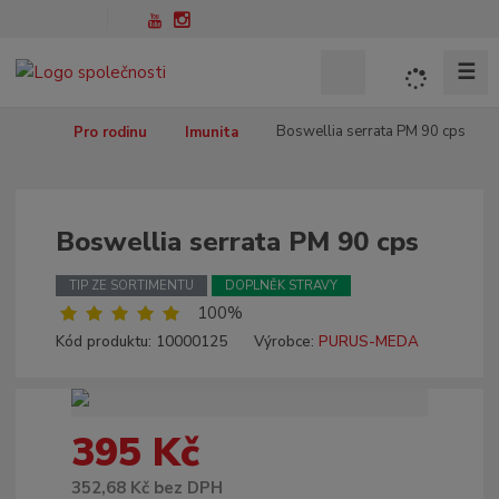
☰
V
y
h
Ú
Boswellia serrata PM 90 cps
Pro rodinu
Imunita
l
v
o
e
d
d
n
Boswellia serrata PM 90 cps
a
í
t
s
TIP ZE SORTIMENTU
DOPLNĚK STRAVY
t
100%
r
K
Kód produktu:
10000125
Výrobce:
PURUS-MEDA
a
ó
n
d
a
v
ý
395 Kč
r
o
352,68 Kč bez DPH