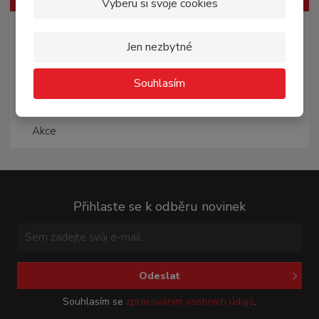
Vyberu si svoje cookies
Tipy ze sortimentu
Jen nezbytné
Novinky
Souhlasím
Nejprodávanější
Akce
Přihlaste se k odběru novinek
Odeslat
Souhlasím se
zpracováním osobních údajů
.