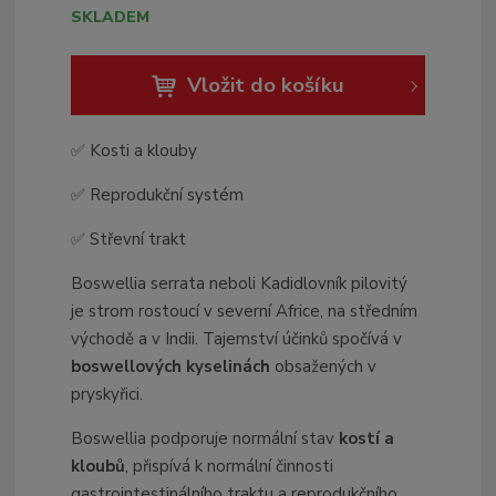
b
SKLADEM
c
e
Vložit do košíku
:
8
5
✅ Kosti a klouby
9
5
✅ Reprodukční systém
0
2
✅ Střevní trakt
5
4
Boswellia serrata neboli Kadidlovník pilovitý
2
je strom rostoucí v severní Africe, na středním
3
východě a v Indii. Tajemství účinků spočívá v
7
boswellových kyselinách
obsažených v
9
pryskyřici.
5
Boswellia podporuje normální stav
kostí a
kloubů
, přispívá k normální činnosti
gastrointestinálního traktu a reprodukčního