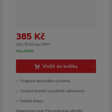
b
c
e
:
8
5
385 Kč
9
5
343,75 Kč bez DPH
0
SKLADEM
2
5
4
Vložit do košíku
2
3
8
✅ Podpora nervového systému
4
9
✅ Zvýšení fyzické i psychické výkonnosti
✅ Snížení únavy
Magnesium vital PM poskytuje přírodní