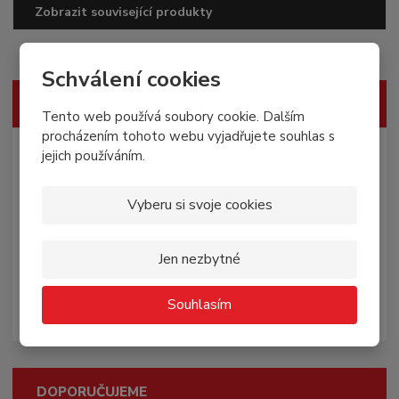
Zobrazit související produkty
Schválení cookies
VŠECHNY KATEGORIE
Tento web používá soubory cookie. Dalším
procházením tohoto webu vyjadřujete souhlas s
Všechny produkty
jejich používáním.
Pro rodinu
Vyberu si svoje cookies
Orgány
Jen nezbytné
Mikroorganizmy
Souhlasím
Ostatní
DOPORUČUJEME