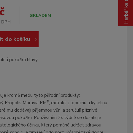
Herbář ke stažení
d
z
v
.
č
ý
.
SKLADEM
r
.
z DPH
o
b
it do košíku
c
e
:
8
olná pokožka hlavy
5
9
5
y
0
2
je kromě medu tyto přírodní produkty:
5
®
ný Propolis Moravia PM
, extrakt z lopuchu a kyselinu
4
eré mu dodávají příjemnou vůni a zaručují příznivé
2
lasovou pokožku. Používáním 2x týdně se dosahuje
1
6
atologického účinku, který pomáhá udržet zdravou
3
oké kondici, a tím i její odolnost. Působí také dobře