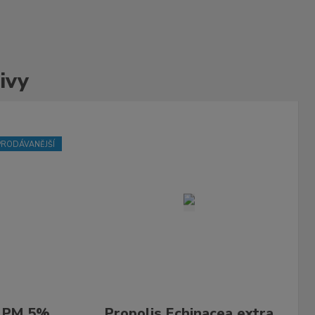
ivy
PRODÁVANĚJŠÍ
A PM 5%
Propolis Echinacea extra