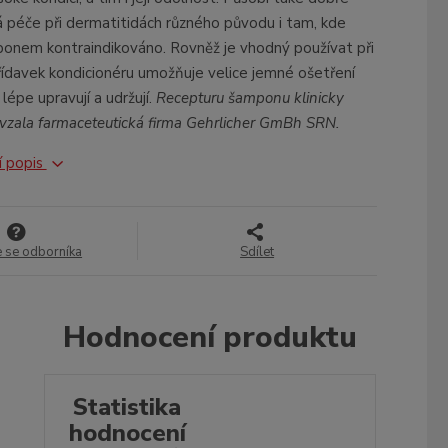
0
 péče při dermatitidách různého původu i tam, kde
ponem kontraindikováno. Rovněž je vhodný používat při
řídavek kondicionéru umožňuje velice jemné ošetření
 lépe upravují a udržují.
Recepturu šamponu klinicky
evzala farmaceteutická firma Gehrlicher GmBh SRN.
í popis
e se odborníka
Sdílet
Hodnocení produktu
Statistika
hodnocení