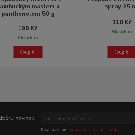
ambuckým máslem a
spray 25 
panthenolem 50 g
110 Kč
190 Kč
Skladem
Skladem
Koupit
Koupit
odběru novinek
Souhlasím se
zpracováním osobních údajů
.