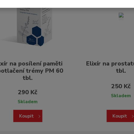
ixír na posílení paměti
Elixír na prosta
potlačení trémy PM 60
tbl.
tbl.
250 Kč
290 Kč
Skladem
Skladem
Koupit
Koupit