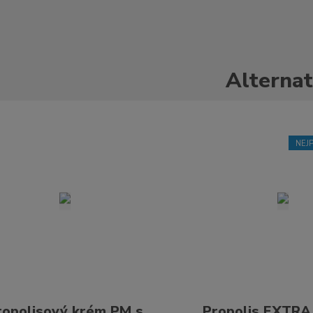
Alternat
NEJ
ropolisový krém PM s
Propolis EXTR