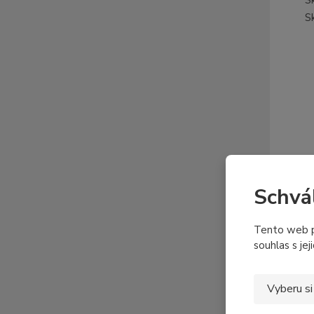
S
Schvá
Tento web p
souhlas s jej
Vyberu si