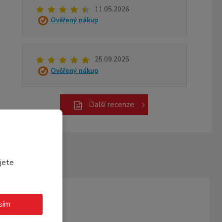
11.05.2026
Ověřený nákup
25.09.2025
Ověřený nákup
Další recenze
ící
jete
sím
LNĚK STRAVY