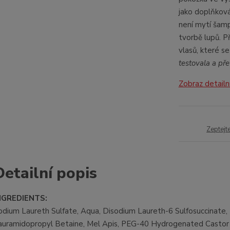
jako doplňková
není mytí šam
tvorbě lupů. P
vlasů, které se
testovala a př
Zobraz detailn
Zeptejt
Detailní popis
NGREDIENTS:
odium Laureth Sulfate, Aqua, Disodium Laureth-6 Sulfosuccinate,
auramidopropyl Betaine, Mel Apis, PEG-40 Hydrogenated Castor