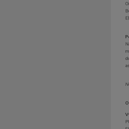
O
B
E
P
N
m
d
a
Ne
O
V
P
S