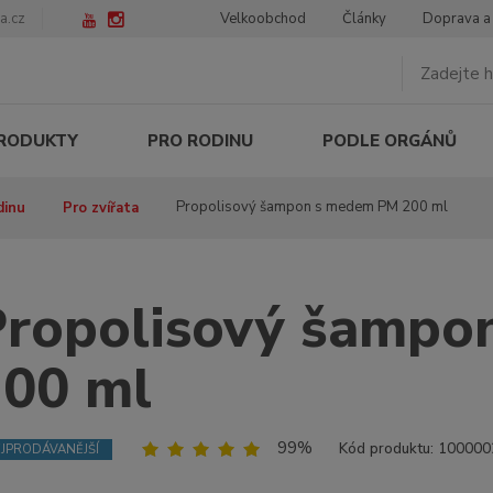
a.cz
Velkoobchod
Články
Doprava a
PRODUKTY
PRO RODINU
PODLE ORGÁNŮ
Propolisový šampon s medem PM 200 ml
dinu
Pro zvířata
Propolisový šampo
00 ml
99%
Kód produktu:
100000
JPRODÁVANĚJŠÍ