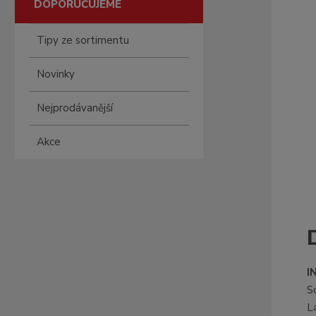
DOPORUČUJEME
Tipy ze sortimentu
Novinky
Nejprodávanější
Akce
I
S
L