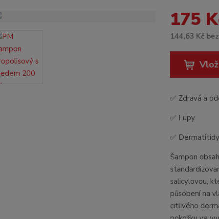
175 K
144,63 Kč be
Vlož
✅ Zdravá a od
✅ Lupy
✅ Dermatitid
Šampon obsahu
standardizova
salicylovou, kt
působení na v
citlivého derm
pokožku ve vys