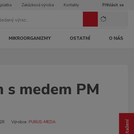
 platba
Zakázková výroba
Kontakty
Přihlásit se
Z
Vyhledat
a
d
e
MIKROORGANIZMY
OSTATNÍ
O NÁS
j
t
e
h
l
e
n s medem PM
d
a
n
ý
v
ý
K
r
28
Výrobce:
PURUS-MEDA
ó
a