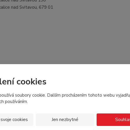
kalice nad Svitavou, 679 01
lení cookies
Souvisej
oužívá soubory cookie. Dalším procházením tohoto webu vyjadřu
ich používáním.
 svoje cookies
Jen nezbytné
Souhla
DOPLNĚK STRAVY
DOP