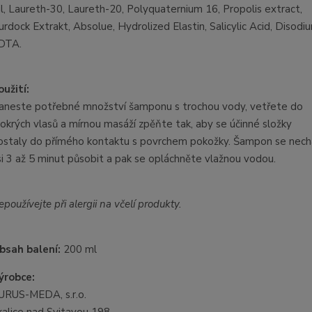
il, Laureth-30, Laureth-20, Polyquaternium 16, Propolis extract,
urdock Extrakt, Absolue, Hydrolized Elastin, Salicylic Acid, Disodi
DTA.
oužití:
aneste potřebné množství šamponu s trochou vody, vetřete do
okrých vlasů a mírnou masáží zpěňte tak, aby se účinné složky
ostaly do přímého kontaktu s povrchem pokožky. Šampon se nech
si 3 až 5 minut působit a pak se opláchněte vlažnou vodou.
používejte při alergii na včelí produkty.
bsah balení:
200 ml
ýrobce:
URUS-MEDA, s.r.o.
kalice nad Svitavou 198