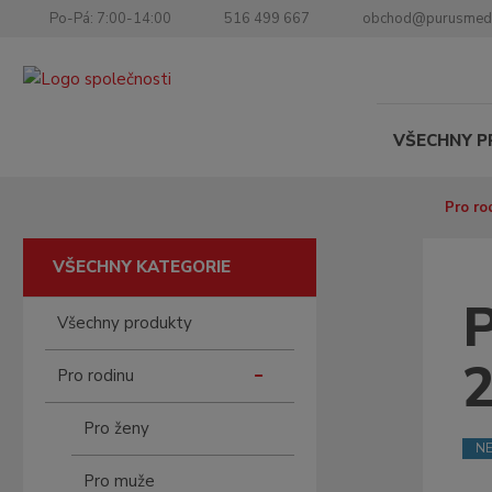
Po-Pá: 7:00-14:00
516 499 667
obchod@purusmed
VŠECHNY 
Ú
Pro ro
v
o
VŠECHNY KATEGORIE
d
n
Všechny produkty
í
s
2
Pro rodinu
t
r
a
Pro ženy
n
NE
a
Pro muže