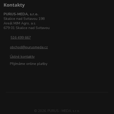
Kontakty
PURUS-MEDA, s.r.o.
Skalice nad Svitavou 198
Areál MJM Agro, a.s.
679 01 Skalice nad Svitavou
516 499 667
obchod@purusmeda.cz
Úplné kontakty
Přijímáme online platby
© 2026, PURUS - MEDA, s.r.o.