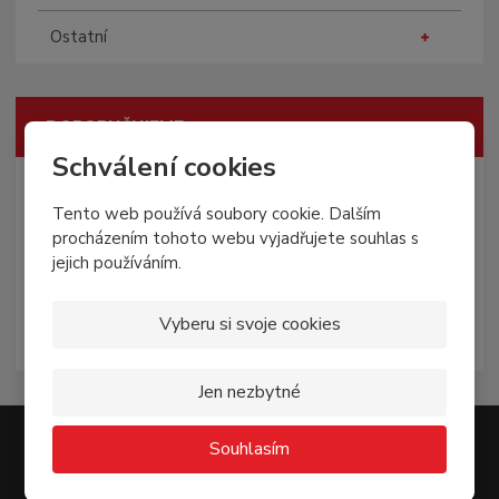
Ostatní
DOPORUČUJEME
Schválení cookies
Tipy ze sortimentu
Tento web používá soubory cookie. Dalším
Novinky
procházením tohoto webu vyjadřujete souhlas s
jejich používáním.
Nejprodávanější
Vyberu si svoje cookies
Akce
Jen nezbytné
Souhlasím
Přihlaste se k odběru novinek