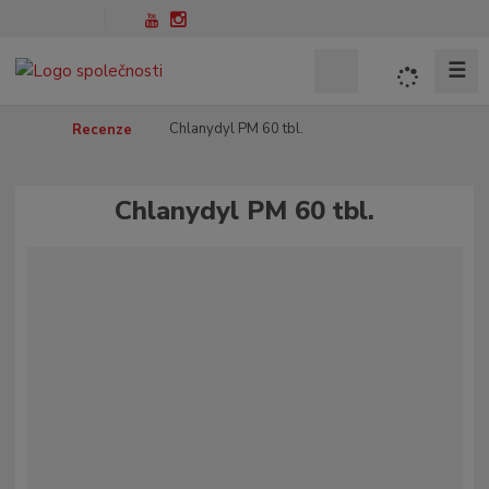
☰
V
y
h
Ú
Chlanydyl PM 60 tbl.
Recenze
l
v
o
e
d
Chlanydyl PM 60 tbl.
d
n
a
í
t
s
t
r
a
n
a