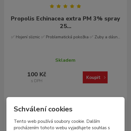
Propolis Echinacea extra PM 3% spray
25...
✅ Hojení sliznic ✅ Problematická pokožka ✅ Zuby a dásn...
Skladem
100 Kč
Koupit
s DPH
Schválení cookies
Tento web používá soubory cookie. Dalším
procházením tohoto webu vyjadřujete souhlas s