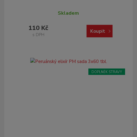
Skladem
110 Kč
Koupit
s DPH
DOPLNĚK STRAVY