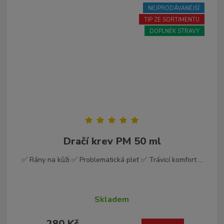
NEJPRODÁVANĚJŠÍ
TIP ZE SORTIMENTU
DOPLNĚK STRAVY
Dračí krev PM 50 ml
✅ Rány na kůži ✅ Problematická pleť ✅ Trávicí komfort ...
Skladem
280 Kč