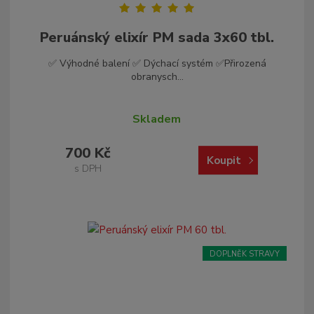
Peruánský elixír PM sada 3x60 tbl.
✅ Výhodné balení ✅ Dýchací systém ✅Přirozená
obranysch...
Skladem
700 Kč
Koupit
s DPH
DOPLNĚK STRAVY