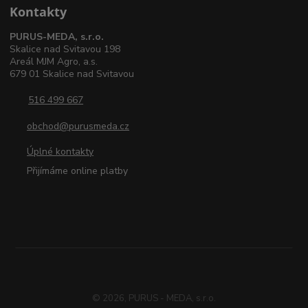
Kontakty
PURUS-MEDA, s.r.o.
Skalice nad Svitavou 198
Areál MJM Agro, a.s.
679 01 Skalice nad Svitavou
516 499 667
obchod@purusmeda.cz
Úplné kontakty
Přijímáme online platby
© 2026, PURUS - MEDA, s.r.o.