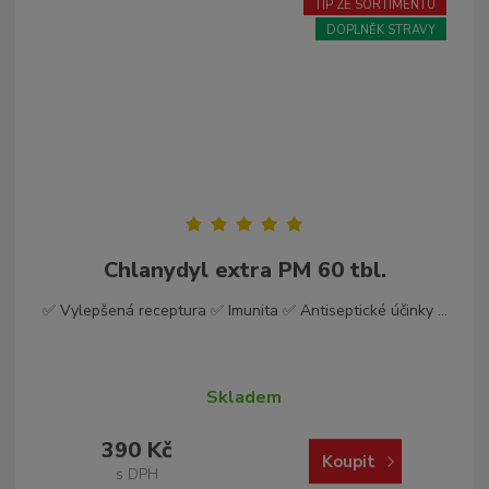
TIP ZE SORTIMENTU
p
r
DOPLNĚK STRAVY
o
d
u
k
t
ů
Chlanydyl extra PM 60 tbl.
✅ Vylepšená receptura ✅ Imunita ✅ Antiseptické účinky ...
Skladem
390 Kč
Koupit
s DPH