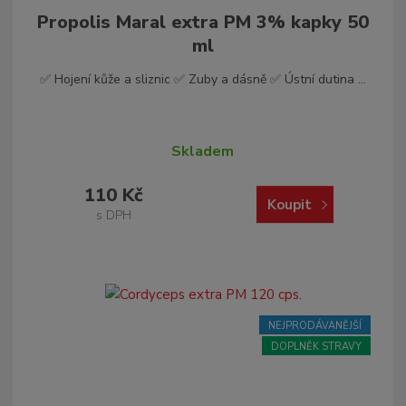
Propolis Maral extra PM 3% kapky 50
ml
✅ Hojení kůže a sliznic ✅ Zuby a dásně ✅ Ústní dutina ...
Skladem
110 Kč
Koupit
s DPH
NEJPRODÁVANĚJŠÍ
DOPLNĚK STRAVY