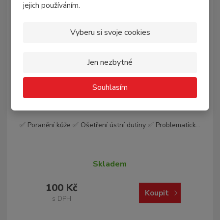
jejich používáním.
Vyberu si svoje cookies
Jen nezbytné
Souhlasím
Propolis Echinacea extra PM 3% kapky
50 ...
✅ Poranění kůže ✅ Ošetření ústní dutiny ✅ Problematick...
Skladem
100 Kč
Koupit
s DPH