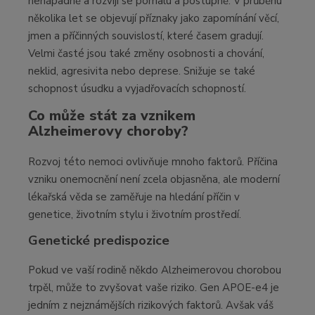
nenápadně a rozvíjí se pomalu a postupně. V průběhu
několika let se objevují příznaky jako zapomínání věcí,
jmen a příčinných souvislostí, které časem gradují.
Velmi časté jsou také změny osobnosti a chování,
neklid, agresivita nebo deprese. Snižuje se také
schopnost úsudku a vyjadřovacích schopností.
Co může stát za vznikem
Alzheimerovy choroby?
Rozvoj této nemoci ovlivňuje mnoho faktorů. Příčina
vzniku onemocnění není zcela objasněna, ale moderní
lékařská věda se zaměřuje na hledání příčin v
genetice, životním stylu i životním prostředí.
Genetické predispozice
Pokud ve vaší rodině někdo Alzheimerovou chorobou
trpěl, může to zvyšovat vaše riziko. Gen APOE-e4 je
jedním z nejznámějších rizikových faktorů. Avšak váš