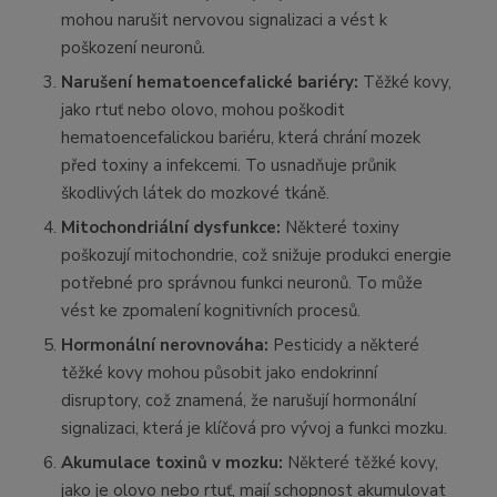
mohou narušit nervovou signalizaci a vést k
poškození neuronů.
Narušení hematoencefalické bariéry:
Těžké kovy,
jako rtuť nebo olovo, mohou poškodit
hematoencefalickou bariéru, která chrání mozek
před toxiny a infekcemi. To usnadňuje průnik
škodlivých látek do mozkové tkáně.
Mitochondriální dysfunkce:
Některé toxiny
poškozují mitochondrie, což snižuje produkci energie
potřebné pro správnou funkci neuronů. To může
vést ke zpomalení kognitivních procesů.
Hormonální nerovnováha:
Pesticidy a některé
těžké kovy mohou působit jako endokrinní
disruptory, což znamená, že narušují hormonální
signalizaci, která je klíčová pro vývoj a funkci mozku.
Akumulace toxinů v mozku:
Některé těžké kovy,
jako je olovo nebo rtuť, mají schopnost akumulovat