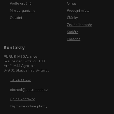
Podle orgánů
O nás
Mikroorganizmy
Prodejní místa
Ostatní
Články
Získání herbáře
Kariéra
Poradna
Kontakty
PURUS-MEDA, s.r.o.
Skalice nad Svitavou 198
Areál MJM Agro, a.s.
679 01 Skalice nad Svitavou
516 499 667
obchod@purusmeda.cz
Úplné kontakty
Přijímáme online platby