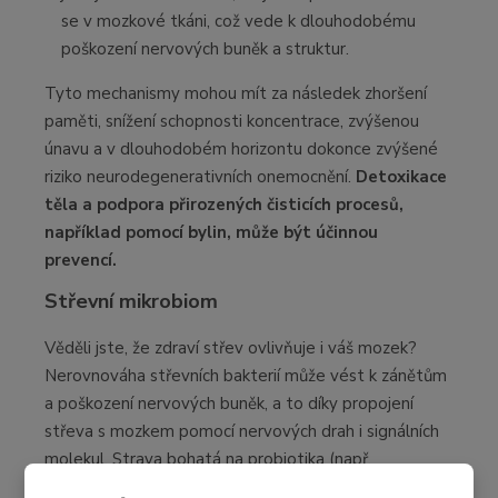
se v mozkové tkáni, což vede k dlouhodobému
poškození nervových buněk a struktur.
Tyto mechanismy mohou mít za následek zhoršení
paměti, snížení schopnosti koncentrace, zvýšenou
únavu a v dlouhodobém horizontu dokonce zvýšené
riziko neurodegenerativních onemocnění.
Detoxikace
těla a podpora přirozený
ch
čisticích procesů,
například pomocí bylin, může být účinnou
prevencí.
Střevní mikrobiom
Věděli jste, že zdraví střev ovlivňuje i váš mozek?
Nerovnováha střevních bakterií může vést k zánětům
a poškození nervových buněk, a to díky propojení
střeva s mozkem pomocí nervových drah i signálních
molekul. Strava bohatá na probiotika (např.
fermentované potraviny, kysané zelí, kimči, jogurt) a