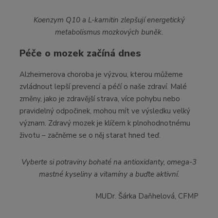
Koenzym Q10 a L-karnitin zlepšují energetický
metabolismus mozkových buněk.
Péče o mozek začíná dnes
Alzheimerova choroba je výzvou, kterou můžeme
zvládnout lepší prevencí a péčí o naše zdraví. Malé
změny, jako je zdravější strava, více pohybu nebo
pravidelný odpočinek, mohou mít ve výsledku velký
význam. Zdravý mozek je klíčem k plnohodnotnému
životu – začněme se o něj starat hned teď.
Vyberte si potraviny bohaté na antioxidanty, omega-3
mastné kyseliny a vitamíny a buďte aktivní.
MUDr. Šárka Daňhelová, CFMP