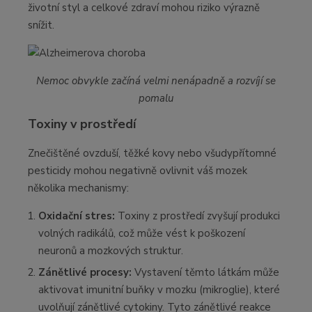
životní styl a celkové zdraví mohou riziko výrazně
snížit.
Nemoc obvykle začíná velmi nenápadně a rozvíjí se
pomalu
Toxiny v prostředí
Znečištěné ovzduší, těžké kovy nebo všudypřítomné
pesticidy mohou negativně ovlivnit váš mozek
několika mechanismy:
Oxidační stres:
Toxiny z prostředí zvyšují produkci
volných radikálů, což může vést k poškození
neuronů a mozkových struktur.
Zánětlivé procesy:
Vystavení těmto látkám může
aktivovat imunitní buňky v mozku (mikroglie), které
uvolňují zánětlivé cytokiny. Tyto zánětlivé reakce