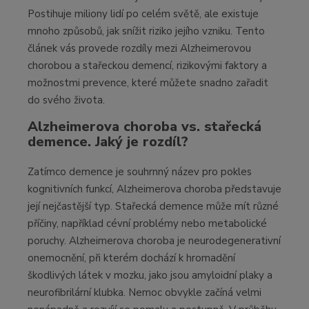
Postihuje miliony lidí po celém světě, ale existuje
mnoho způsobů, jak snížit riziko jejího vzniku. Tento
článek vás provede rozdíly mezi Alzheimerovou
chorobou a stařeckou demencí, rizikovými faktory a
možnostmi prevence, které můžete snadno zařadit
do svého života.
Alzheimerova choroba vs. stařecká
demence. Jaký je rozdíl?
Zatímco demence je souhrnný název pro pokles
kognitivních funkcí, Alzheimerova choroba představuje
její nejčastější typ. Stařecká demence může mít různé
příčiny, například cévní problémy nebo metabolické
poruchy. Alzheimerova choroba je neurodegenerativní
onemocnění, při kterém dochází k hromadění
škodlivých látek v mozku, jako jsou amyloidní plaky a
neurofibrilární klubka. Nemoc obvykle začíná velmi