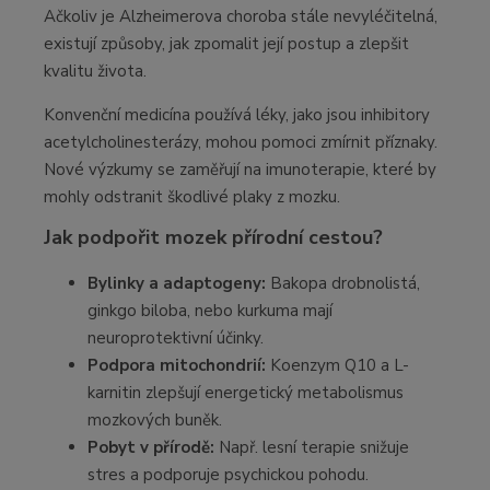
Ačkoliv je Alzheimerova choroba stále nevyléčitelná,
existují způsoby, jak zpomalit její postup a zlepšit
kvalitu života.
Konvenční medicína používá léky, jako jsou inhibitory
acetylcholinesterázy, mohou pomoci zmírnit příznaky.
Nové výzkumy se zaměřují na imunoterapie, které by
mohly odstranit škodlivé plaky z mozku.
Jak podpořit mozek přírodní cestou?
Bylinky a adaptogeny:
Bakopa drobnolistá,
ginkgo biloba, nebo kurkuma mají
neuroprotektivní účinky.
Podpora mitochondrií:
Koenzym Q10 a L-
karnitin zlepšují energetický metabolismus
mozkových buněk.
Pobyt v přírodě:
Např. lesní terapie snižuje
stres a podporuje psychickou pohodu.