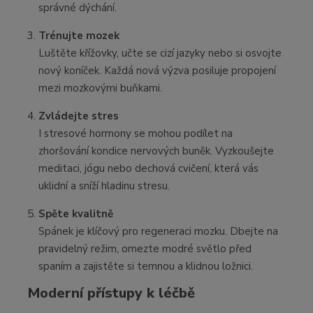
správné dýchání.
Trénujte mozek
Luštěte křížovky, učte se cizí jazyky nebo si osvojte
nový koníček. Každá nová výzva posiluje propojení
mezi mozkovými buňkami.
Zvládejte stres
I stresové hormony se mohou podílet na
zhoršování kondice nervových buněk. Vyzkoušejte
meditaci, jógu nebo dechová cvičení, která vás
uklidní a sníží hladinu stresu.
Spěte kvalitně
Spánek je klíčový pro regeneraci mozku. Dbejte na
pravidelný režim, omezte modré světlo před
spaním a zajistěte si temnou a klidnou ložnici.
Moderní přístupy k léčbě