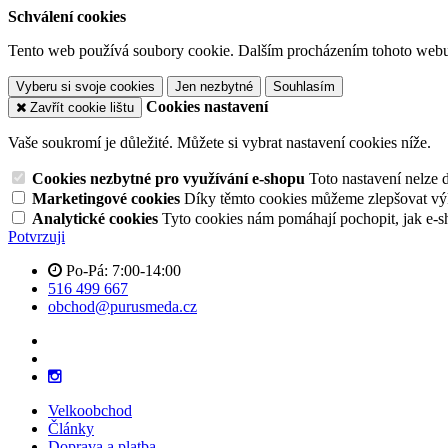
Schválení cookies
Tento web používá soubory cookie. Dalším procházením tohoto webu v
Vyberu si svoje cookies
Jen nezbytné
Souhlasím
Cookies nastavení
Zavřít cookie lištu
Vaše soukromí je důležité. Můžete si vybrat nastavení cookies níže.
Cookies nezbytné pro využívání e-shopu
Toto nastavení nelze 
Marketingové cookies
Díky těmto cookies můžeme zlepšovat výko
Analytické cookies
Tyto cookies nám pomáhají pochopit, jak e-s
Potvrzuji
Po-Pá: 7:00-14:00
516 499 667
obchod@purusmeda.cz
Velkoobchod
Články
Doprava a platba