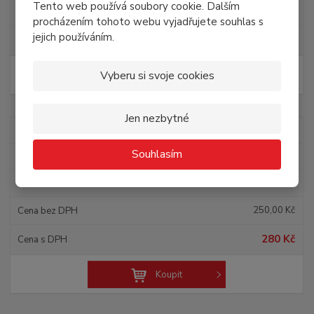
Tento web používá soubory cookie. Dalším
144,63 Kč
procházením tohoto webu vyjadřujete souhlas s
jejich používáním.
175 Kč
Vyberu si svoje cookies
Koupit
Jen nezbytné
10000098
Souhlasím
Rhodiola rosea PM 90 cps.
SKLADEM
250,00 Kč
280 Kč
Koupit