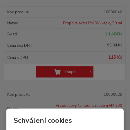
10000046
Propolis extra PM 5% kapky 50 ml
SKLADEM
95,04 Kč
115 Kč
Koupit
10000028
Propolisový šampon s medem PM 200
ml
Schválení cookies
SKLADEM