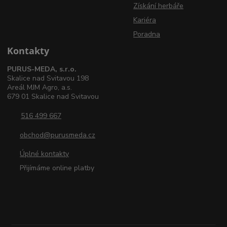
Získání herbáře
Kariéra
Poradna
Kontakty
PURUS-MEDA, s.r.o.
Skalice nad Svitavou 198
Areál MJM Agro, a.s.
679 01 Skalice nad Svitavou
516 499 667
obchod@purusmeda.cz
Úplné kontakty
Přijímáme online platby