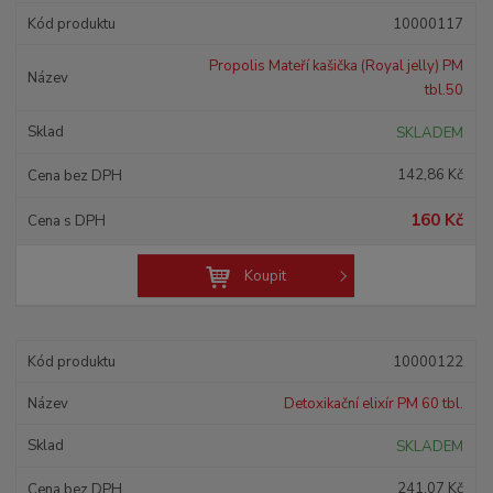
10000117
Propolis Mateří kašička (Royal jelly) PM
tbl.50
SKLADEM
142,86 Kč
160 Kč
Koupit
10000122
Detoxikační elixír PM 60 tbl.
SKLADEM
241,07 Kč