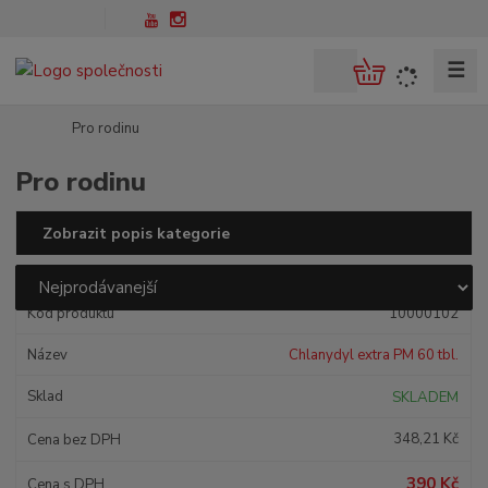
☰
V
y
h
Ú
Pro rodinu
l
v
Pro rodinu
o
e
d
d
n
a
Zobrazit popis kategorie
í
t
s
Ř
t
a
10000102
r
z
a
e
Chlanydyl extra PM 60 tbl.
n
n
a
í
SKLADEM
p
348,21 Kč
r
o
390 Kč