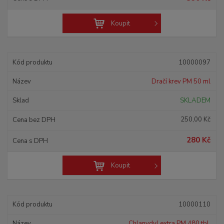
d
u
k
Koupit
t
ů
10000097
Dračí krev PM 50 ml
SKLADEM
250,00 Kč
280 Kč
Koupit
10000110
Chlanydyl extra PM 480 tbl.