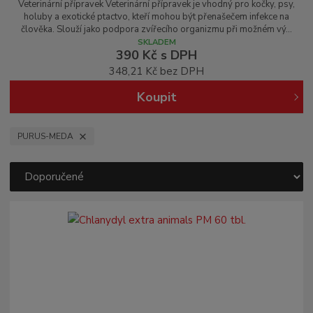
Veterinární přípravek Veterinární přípravek je vhodný pro kočky, psy,
holuby a exotické ptactvo, kteří mohou být přenašečem infekce na
člověka. Slouží jako podpora zvířecího organizmu při možném vý...
SKLADEM
390 Kč
s DPH
348,21 Kč bez DPH
Koupit
PURUS-MEDA
Ř
a
z
e
n
í
p
r
o
d