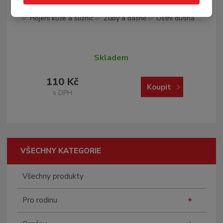
✅ Hojení kůže a sliznic ✅ Zuby a dásně ✅ Ústní dutina ...
Skladem
110 Kč
Koupit
s DPH
VŠECHNY KATEGORIE
Všechny produkty
Pro rodinu