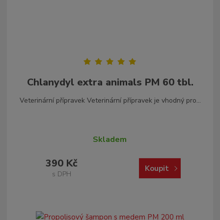
u
k
t
ů
Chlanydyl extra animals PM 60 tbl.
Veterinární přípravek Veterinární přípravek je vhodný pro...
Skladem
390 Kč
Koupit
s DPH