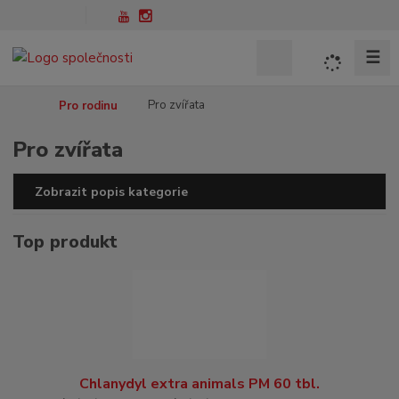
☰
V
y
h
Ú
Pro zvířata
Pro rodinu
l
v
Pro zvířata
o
e
d
d
n
a
Zobrazit popis kategorie
í
t
s
Top produkt
t
r
a
n
a
Chlanydyl extra animals PM 60 tbl.