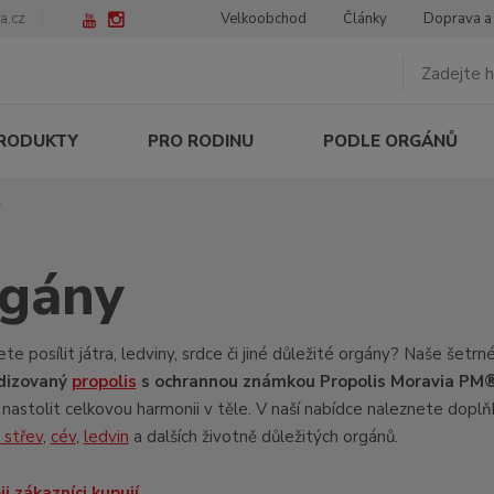
a.cz
Velkoobchod
Články
Doprava a
PRODUKTY
PRO RODINU
PODLE ORGÁNŮ
y
gány
te posílit játra, ledviny, srdce či jiné důležité orgány? Naše šetr
dizovaný
propolis
s ochrannou známkou Propolis Moravia PM
nastolit celkovou harmonii v těle. V naší nabídce naleznete doplň
 střev
,
cév
,
ledvin
a dalších životně důležitých orgánů.
i zákazníci kupují