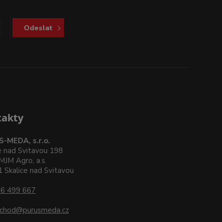
Odeslat
takty
-MEDA, s.r.o.
e nad Svitavou 198
MJM Agro, a.s.
 Skalice nad Svitavou
6 499 667
chod@purusmeda.cz