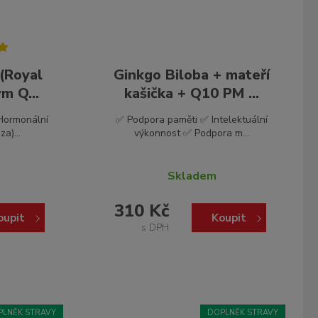
 (Royal
Ginkgo Biloba + mateří
m Q...
kašička + Q10 PM ...
 Hormonální
✅ Podpora paměti ✅ Intelektuální
a)...
výkonnost ✅ Podpora m...
Skladem
310 Kč
oupit
Koupit
s DPH
PLNĚK STRAVY
DOPLNĚK STRAVY