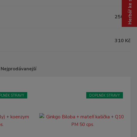
Herbář ke stažení
z
.
.
250 Kč
.
310 Kč
Nejprodávanejší
PLNĚK STRAVY
DOPLNĚK STRAVY