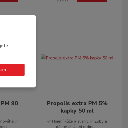
s DPH
PLNĚK STRAVY
jete
sím
 PM 90
Propolis extra PM 5%
kapky 50 ml
ovnováha ✅
✅ Hojení kůže a sliznic ✅ Zuby a
ice ...
dásně ✅ Ústní dutina ...