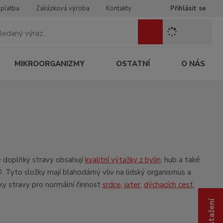
 platba
Zakázková výroba
Kontakty
Přihlásit se
Z
Vyhledat
a
d
e
MIKROORGANIZMY
OSTATNÍ
O NÁS
j
t
e
h
l
e
d
a
n
né doplňky stravy obsahují
kvalitní výtažky z bylin
, hub a také
ý
®
. Tyto složky mají blahodárný vliv na lidský organismus a
v
ky stravy pro normální činnost
srdce
,
jater
,
dýchacích cest
,
ý
r
a