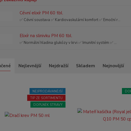
Cévní elixír PM 60 tbl.
✅ Cévní soustava ✅ Kardiovaskulární komfort ✅ Emoční r...
Elixír na slinivku PM 60 tbl.
✅ Normální hladina glukózy v krvi ✅ Imunitní systém ✅ ...
učené
Nejlevnější
Nejdražší
Skladem
Nejnovější
NEJPRODÁVANĚJŠÍ
DO
TIP ZE SORTIMENTU
DOPLNĚK STRAVY