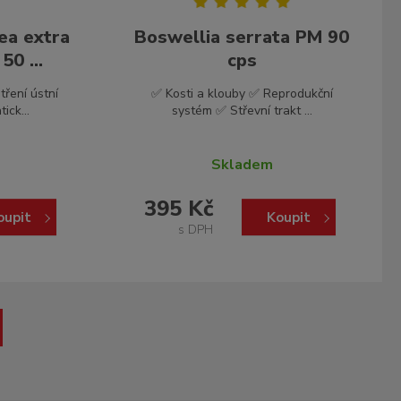
ea extra
Boswellia serrata PM 90
0 ...
cps
ření ústní
✅ Kosti a klouby ✅ Reprodukční
ick...
systém ✅ Střevní trakt ...
Skladem
395 Kč
oupit
Koupit
s DPH