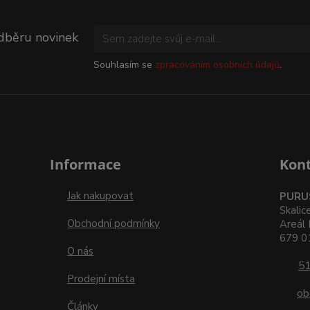
odběru novinek
Souhlasím se
zpracováním osobních údajů
.
Informace
Kon
Jak nakupovat
PURUS
Skalic
Obchodní podmínky
Areál 
679 01
O nás
51
Prodejní místa
ob
Články