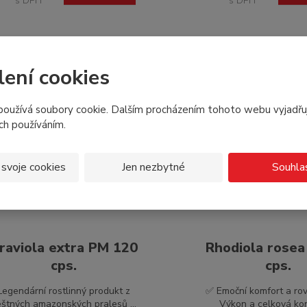
s DPH
s DPH
lení cookies
DOPLNĚK STRAVY
DO
oužívá soubory cookie. Dalším procházením tohoto webu vyjadřu
ich používáním.
 svoje cookies
Jen nezbytné
Souhla
raviola extra PM 120
Rhodiola rosea
cps.
cps.
Legendární rostlinný produkt z
✅ Emoční komfort a r
štných amazonských pralesů ...
Výkon a celková kond