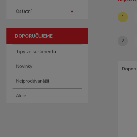
Ostatní
1
DOPORUČUJEME
2
Tipy ze sortimentu
Novinky
Dopor
Ř
Nejprodávanější
a
z
Akce
e
n
í
p
r
o