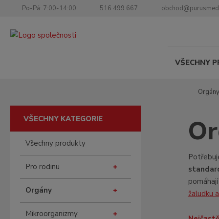
Po-Pá: 7:00-14:00
516 499 667
obchod@purusmed
VŠECHNY 
Ú
Orgán
v
o
VŠECHNY KATEGORIE
Or
d
n
Všechny produkty
í
s
Potřebuje
Pro rodinu
t
standar
r
pomáhají 
a
Orgány
žaludku a
n
a
Mikroorganizmy
Nejčastěj