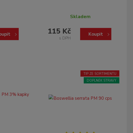
Skladem
115 Kč
oupit
Koupit
s DPH
TIP ZE SORTIMENTU
DOPLNĚK STRAVY