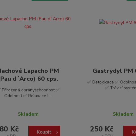
Nachové Lapacho PM
Gastrydyl PM 6
(Pau d´Arco) 60 cps.
✅ Detoxikace ✅ Odolnos
✅ Trávicí systém 
 Přirozená obranyschopnost ✅
Odolnost ✅ Relaxace L...
Skladem
Skladem
80 Kč
250 Kč
Koupit
K