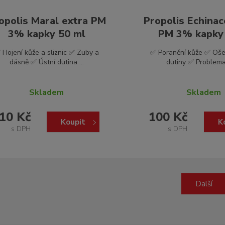
opolis Maral extra PM
Propolis Echinac
3% kapky 50 ml
PM 3% kapky 5
 Hojení kůže a sliznic ✅ Zuby a
✅ Poranění kůže ✅ Ošet
dásně ✅ Ústní dutina ...
dutiny ✅ Problemat
Skladem
Skladem
10 Kč
100 Kč
Koupit
K
s DPH
s DPH
Další