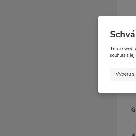
Schvá
Tento web p
souhlas s jej
Vyberu si
G
de