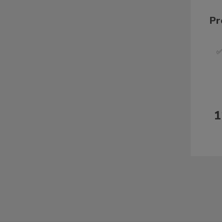
Pr
✅
1