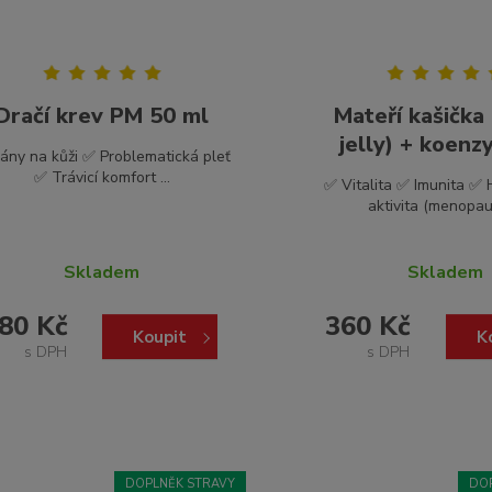
Dračí krev PM 50 ml
Mateří kašička
jelly) + koenzy
ány na kůži ✅ Problematická pleť
✅ Trávicí komfort ...
✅ Vitalita ✅ Imunita ✅
aktivita (menopauz
Skladem
Skladem
80 Kč
360 Kč
Koupit
K
s DPH
s DPH
DOPLNĚK STRAVY
DO