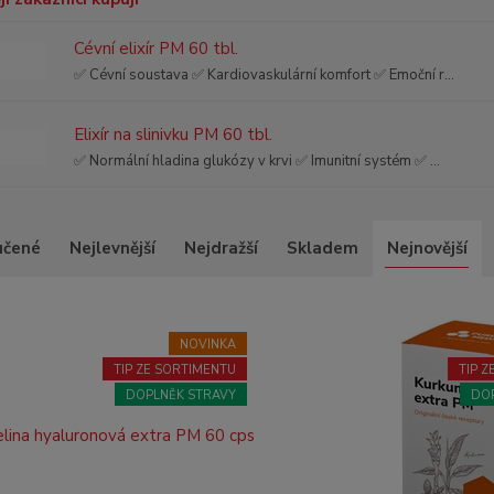
Cévní elixír PM 60 tbl.
✅ Cévní soustava ✅ Kardiovaskulární komfort ✅ Emoční r...
Elixír na slinivku PM 60 tbl.
✅ Normální hladina glukózy v krvi ✅ Imunitní systém ✅ ...
učené
Nejlevnější
Nejdražší
Skladem
Nejnovější
NOVINKA
TIP ZE SORTIMENTU
TIP 
DOPLNĚK STRAVY
DO