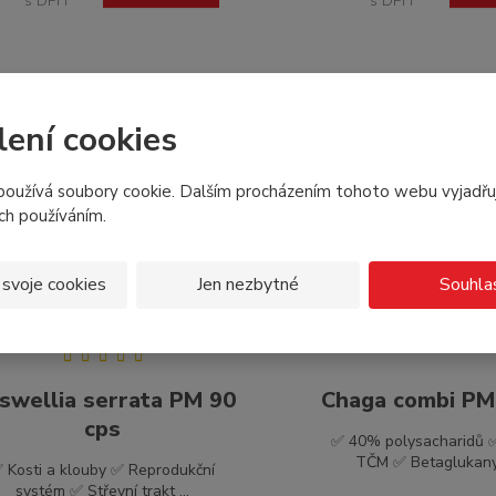
s DPH
s DPH
lení cookies
TIP ZE SORTIMENTU
TIP 
DOPLNĚK STRAVY
DO
oužívá soubory cookie. Dalším procházením tohoto webu vyjadřu
ich používáním.
 svoje cookies
Jen nezbytné
Souhla
swellia serrata PM 90
Chaga combi PM 
cps
✅ 40% polysacharidů 
TČM ✅ Betaglukany, 
 Kosti a klouby ✅ Reprodukční
systém ✅ Střevní trakt ...