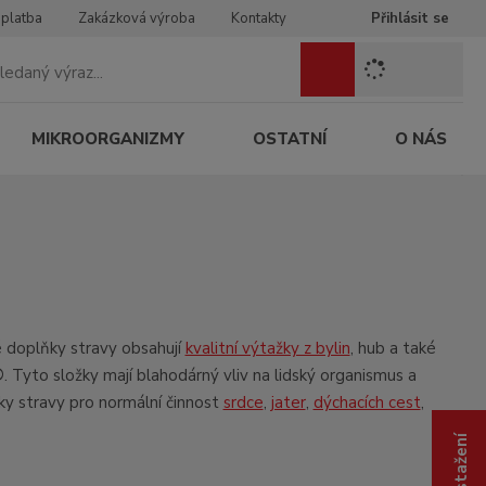
 platba
Zakázková výroba
Kontakty
Přihlásit se
Z
Vyhledat
a
d
e
MIKROORGANIZMY
OSTATNÍ
O NÁS
j
t
e
h
l
e
d
a
n
né doplňky stravy obsahují
kvalitní výtažky z bylin
, hub a také
ý
®
. Tyto složky mají blahodárný vliv na lidský organismus a
v
ky stravy pro normální činnost
srdce
,
jater
,
dýchacích cest
,
ý
r
a