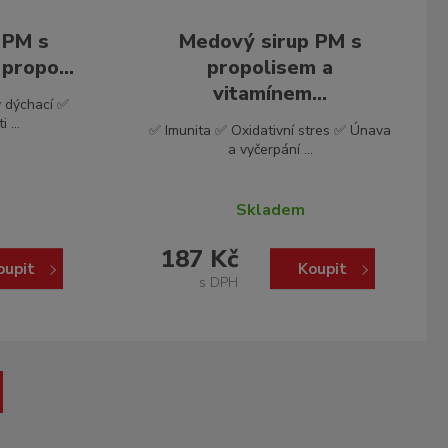
 PM s
Medový sirup PM s
propo...
propolisem a
vitamínem...
y dýchací ✅
 ...
✅ Imunita ✅ Oxidativní stres ✅ Únava
a vyčerpání ...
Skladem
187 Kč
oupit
Koupit
s DPH