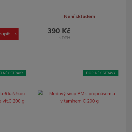
Není skladem
390 Kč
oupit
s DPH
PLNĚK STRAVY
DOPLNĚK STRAVY