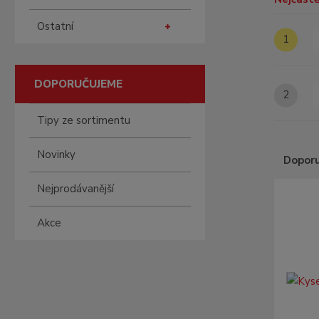
Ostatní
1
DOPORUČUJEME
2
Tipy ze sortimentu
Novinky
Dopor
Ř
Nejprodávanější
a
z
Akce
e
n
í
p
r
o