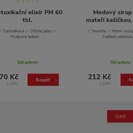
toxikační elixír PM 60
Medový sirup
tbl.
mateří kašičkou, 
✅ Detoxikace ✅ Očista jater ✅
✅ Imunita ✅ Horní cest
Podpora ledvin ...
Zvýšení odolnosti
Skladem
Skladem
70 Kč
212 Kč
Koupit
K
s DPH
s DPH
Další