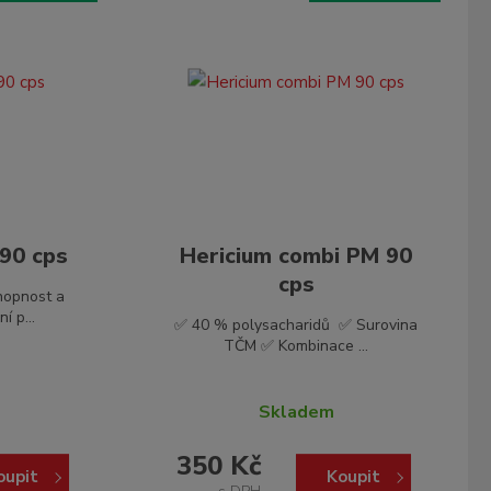
90 cps
Hericium combi PM 90
cps
hopnost a
í p...
✅ 40 % polysacharidů ✅ Surovina
TČM ✅ Kombinace ...
Skladem
350 Kč
oupit
Koupit