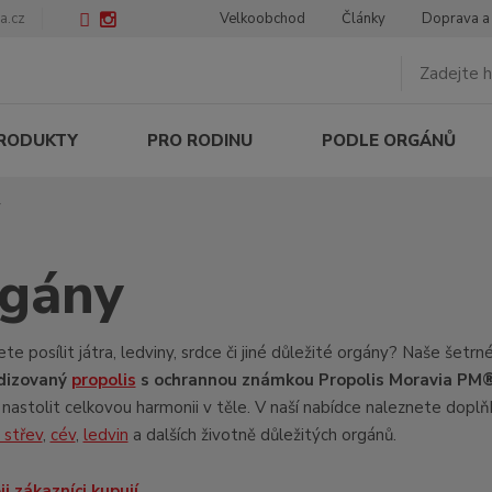
a.cz
Velkoobchod
Články
Doprava a
PRODUKTY
PRO RODINU
PODLE ORGÁNŮ
y
gány
te posílit játra, ledviny, srdce či jiné důležité orgány? Naše šetr
dizovaný
propolis
s ochrannou známkou Propolis Moravia PM
nastolit celkovou harmonii v těle. V naší nabídce naleznete doplň
 střev
,
cév
,
ledvin
a dalších životně důležitých orgánů.
i zákazníci kupují