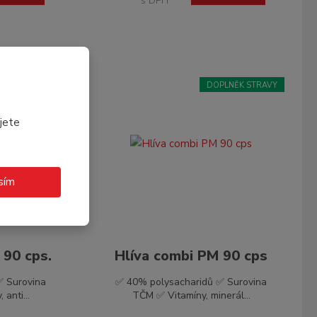
s DPH
ZE SORTIMENTU
DOPLNĚK STRAVY
PLNĚK STRAVY
jete
sím
90 cps.
Hlíva combi PM 90 cps
✅ Surovina
✅ 40% polysacharidů ✅ Surovina
anti...
TČM ✅ Vitamíny, minerál...