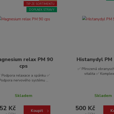
TIP ZE SORTIMENTU
DOPLNĚK STRAVY
gnesium relax PM 90
Histanydyl PM 
cps
✅ Přirozená obranysc
vitalita ✅ Komplexn
 Podpora relaxace a spánku ✅
Podpora nervového systému ...
Skladem
Skladem
52 Kč
500 Kč
Koupit
K