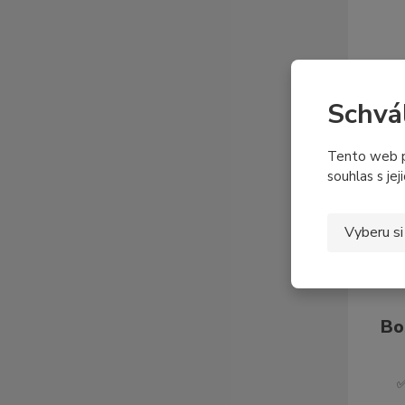
Schvá
Tento web p
souhlas s jej
Vyberu si
Bo
✅