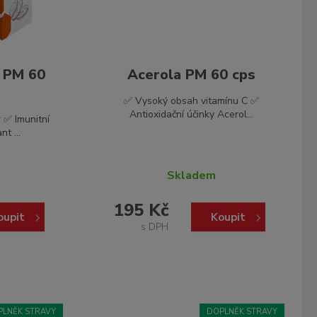
a PM 60
Acerola PM 60 cps
✅ Vysoký obsah vitamínu C ✅
Antioxidační účinky Acerol...
 ✅ Imunitní
t ...
Skladem
195 Kč
oupit
Koupit
s DPH
PLNĚK STRAVY
DOPLNĚK STRAVY