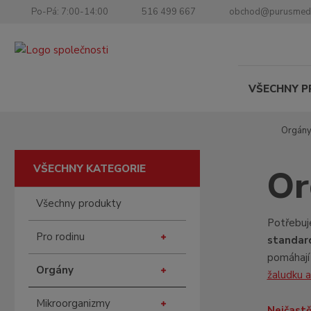
Po-Pá: 7:00-14:00
516 499 667
obchod@purusmed
VŠECHNY 
Ú
Orgán
v
o
VŠECHNY KATEGORIE
Or
d
n
Všechny produkty
í
s
Potřebuje
Pro rodinu
t
standar
r
pomáhají 
a
Orgány
žaludku a
n
a
Mikroorganizmy
Nejčastěj