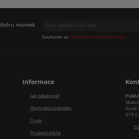
odběru novinek
Souhlasím se
zpracováním osobních údajů
.
Informace
Kon
Jak nakupovat
PURUS
Skalic
Obchodní podmínky
Areál 
679 01
O nás
51
Prodejní místa