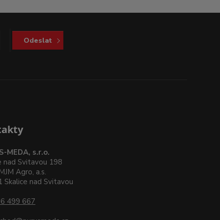
Odeslat
takty
-MEDA, s.r.o.
e nad Svitavou 198
MJM Agro, a.s.
 Skalice nad Svitavou
6 499 667