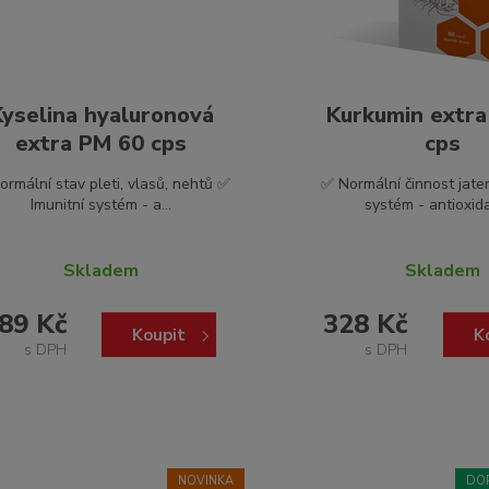
Kyselina hyaluronová
Kurkumin extr
extra PM 60 cps
cps
ormální stav pleti, vlasů, nehtů ✅
✅ Normální činnost jater
Imunitní systém - a...
systém - antioxidan
Skladem
Skladem
89 Kč
328 Kč
Koupit
K
s DPH
s DPH
NOVINKA
DO