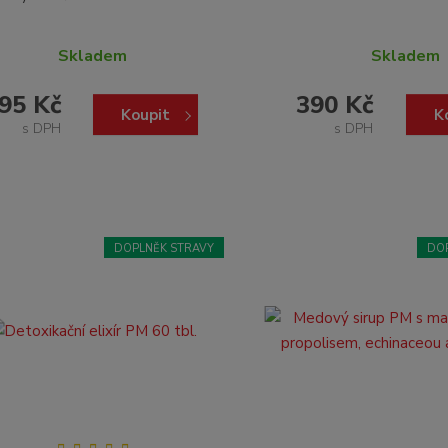
Skladem
Skladem
95 Kč
390 Kč
Koupit
K
s DPH
s DPH
DOPLNĚK STRAVY
DO