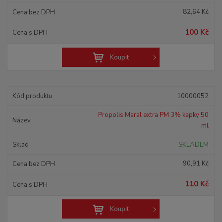
r
82,64 Kč
o
d
100 Kč
u
k
t
Koupit
ů
10000052
Propolis Maral extra PM 3% kapky 50
ml
SKLADEM
90,91 Kč
110 Kč
Koupit