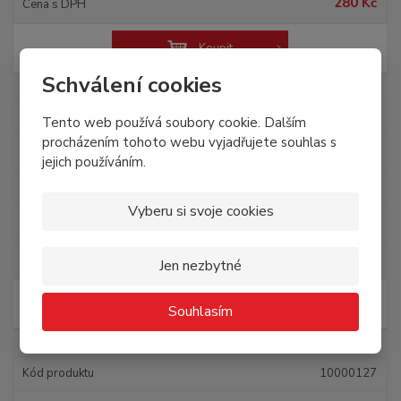
280 Kč
Koupit
Schválení cookies
10000088
Tento web používá soubory cookie. Dalším
procházením tohoto webu vyjadřujete souhlas s
Graviola extra PM 120 cps.
jejich používáním.
SKLADEM
Vyberu si svoje cookies
285,71 Kč
320 Kč
Jen nezbytné
Koupit
Souhlasím
10000127