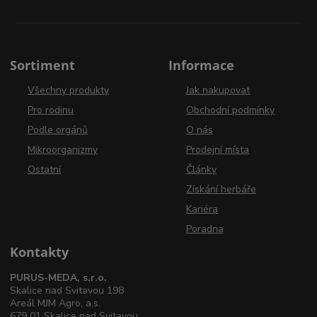
Sortiment
Informace
Všechny produkty
Jak nakupovat
Pro rodinu
Obchodní podmínky
Podle orgánů
O nás
Mikroorganizmy
Prodejní místa
Ostatní
Články
Získání herbáře
Kariéra
Poradna
Kontakty
PURUS-MEDA, s.r.o.
Skalice nad Svitavou 198
Areál MJM Agro, a.s.
679 01 Skalice nad Svitavou